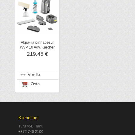
Akna- ja pinnapesur
WVP 10 Adv, Kärcher
219.45 €
Võrdle
Osta
Klienditugi
Turu 45B, Tartu
+372 740 2100