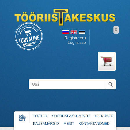
0
Registreeru
Logi sisse
TOOTED
SOODUSPAKKUMISED
TEENUSED
KAUBAMÄRGID
MEIST
KONTAKTANDMED