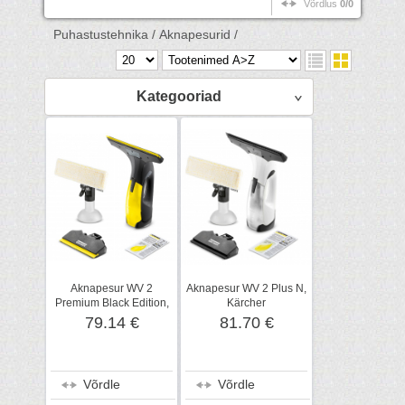
Võrdlus
0/0
Puhastustehnika /
Aknapesurid /
Kategooriad
Aknapesur WV 2
Aknapesur WV 2 Plus N,
Premium Black Edition,
Kärcher
Kärcher
79.14 €
81.70 €
Võrdle
Võrdle