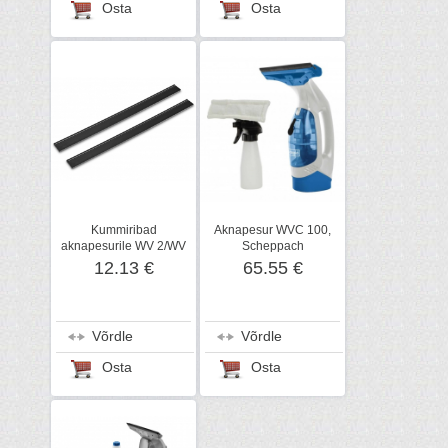
Osta
Osta
Kummiribad
Aknapesur WVC 100,
aknapesurile WV 2/WV
Scheppach
5, 280 mm, Kärcher
12.13 €
65.55 €
Võrdle
Võrdle
Osta
Osta