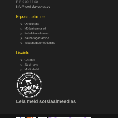
E-R 9.00-17.00
info@tooriistakeskus.ee
E-poest tellimine
Ostujuhend
Müügitingimused
Kohaletoimetamine
Kauba tagastamine
Isikuandmete töötlemine
Lisainfo
Garantii
Järelmaks
Mõõttabelid
Leia meid sotsiaalmeedias