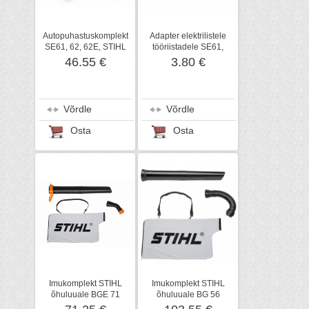
Autopuhastuskomplekt
Adapter elektrilistele
SE61, 62, 62E, STIHL
tööriistadele SE61,
STIHL
46.55 €
3.80 €
Võrdle
Võrdle
Osta
Osta
Imukomplekt STIHL
Imukomplekt STIHL
õhuluuale BGE 71
õhuluuale BG 56