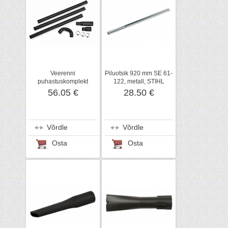
Veerenni
Piluotsik 920 mm SE 61-
puhastuskomplekt
122, metall, STIHL
STIHL õhuluudadele BG
56.05 €
28.50 €
56, BGE 71
Võrdle
Võrdle
Osta
Osta