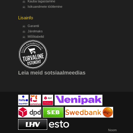
Kauba tagastamine
Isikuandmete töötlemine
Lisainfo
Garantii
Järelmaks
Mõõttabelid
Leia meid sotsiaalmeedias
Noom