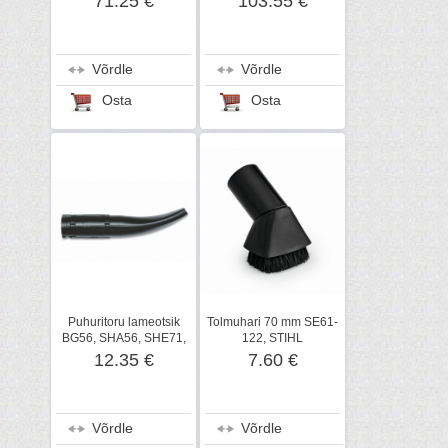
71.25 €
103.55 €
Võrdle
Võrdle
Osta
Osta
Puhuritoru lameotsik
Tolmuhari 70 mm SE61-
BG56, SHA56, SHE71,
122, STIHL
STIHL
12.35 €
7.60 €
Võrdle
Võrdle