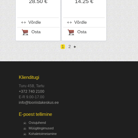
28.50 €
14.25 €
Võrdle
Võrdle
Osta
Osta
1
2
Klienditugi
Turu 45B, Tartu
+372 740 2100
E-R 9.00-17.00
info@tooriistakeskus.ee
E-poest tellimine
Ostujuhend
Müügitingimused
Kohaletoimetamine