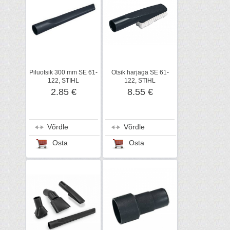
Piluotsik 300 mm SE 61-
Otsik harjaga SE 61-
122, STIHL
122, STIHL
2.85 €
8.55 €
Võrdle
Võrdle
Osta
Osta