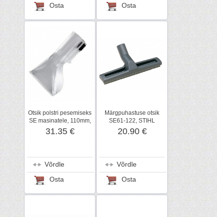
Osta
Osta
Otsik polstri pesemiseks
Märgpuhastuse otsik
SE masinatele, 110mm,
SE61-122, STIHL
Kärcher
31.35 €
20.90 €
Võrdle
Võrdle
Osta
Osta