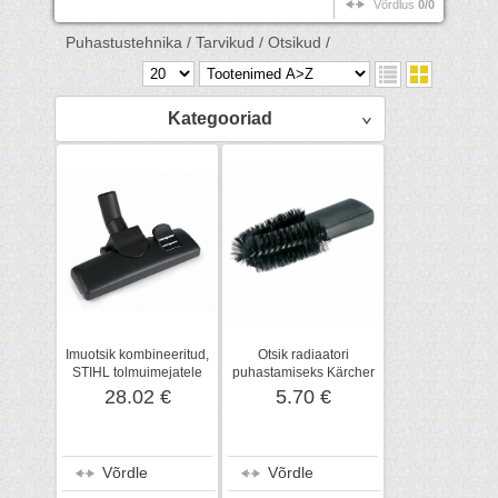
Võrdlus
0/0
Puhastustehnika /
Tarvikud /
Otsikud /
Kategooriad
Imuotsik kombineeritud,
Otsik radiaatori
STIHL tolmuimejatele
puhastamiseks Kärcher
SE 61-122
DN 32
28.02 €
5.70 €
Võrdle
Võrdle