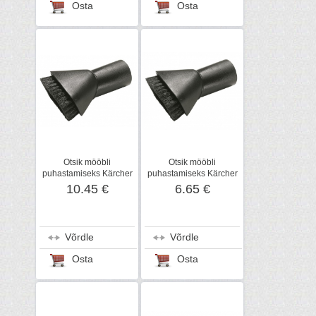
Osta
Osta
Otsik mööbli
Otsik mööbli
puhastamiseks Kärcher
puhastamiseks Kärcher
NW35
DN32, harjastega
10.45 €
6.65 €
Võrdle
Võrdle
Osta
Osta