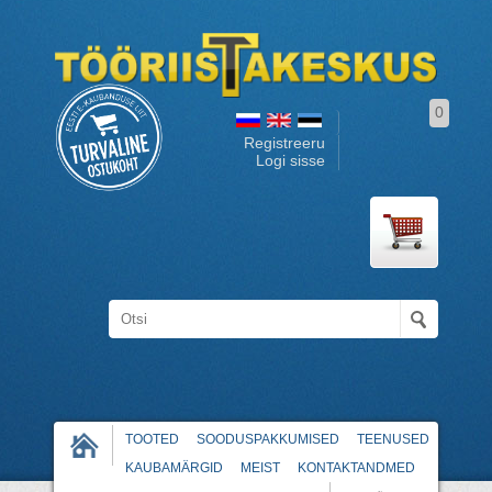
0
Registreeru
Logi sisse
TOOTED
SOODUSPAKKUMISED
TEENUSED
KAUBAMÄRGID
MEIST
KONTAKTANDMED