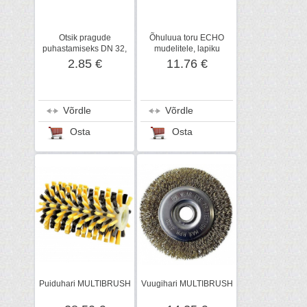
Otsik pragude
Õhuluua toru ECHO
puhastamiseks DN 32,
mudelitele, lapiku
Kärcher
otsaga
2.85 €
11.76 €
Võrdle
Võrdle
Osta
Osta
Puiduhari MULTIBRUSH
Vuugihari MULTIBRUSH