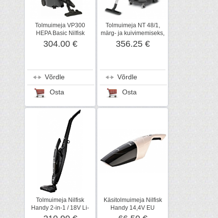
Tolmuimeja VP300
Tolmuimeja NT 48/1,
HEPA Basic Nilfisk
märg- ja kuivimemiseks,
Kärcher
304.00 €
356.25 €
Võrdle
Võrdle
Osta
Osta
Tolmuimeja Nilfisk
Käsitolmuimeja Nilfisk
Handy 2-in-1 / 18V Li-
Handy 14,4V EU
ion EU