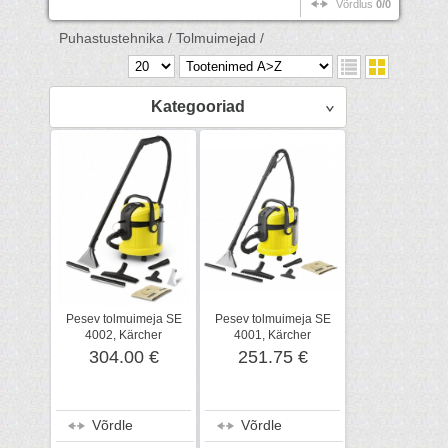
Võrdlus
0/0
Puhastustehnika /
Tolmuimejad /
Kategooriad
Pesev tolmuimeja SE
Pesev tolmuimeja SE
4002, Kärcher
4001, Kärcher
304.00 €
251.75 €
Võrdle
Võrdle