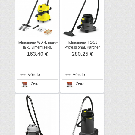
Tolmuimeja WD 4, märg-
Tolmuimeja T 10/1
ja kuivimemiseks,
Professional, Kärcher
Kärcher
163.40 €
280.25 €
Võrdle
Võrdle
Osta
Osta