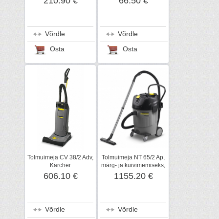
210.90 €
66.50 €
Võrdle
Võrdle
Osta
Osta
Tolmuimeja CV 38/2 Adv,
Tolmuimeja NT 65/2 Ap,
Kärcher
märg- ja kuivimemiseks,
Kärcher
606.10 €
1155.20 €
Võrdle
Võrdle