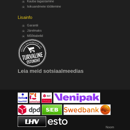
Kauba tagastamine
Isikuandmete töötlemine
Lisainfo
Garantii
Järelmaks
Mõõttabelid
Leia meid sotsiaalmeedias
Noom