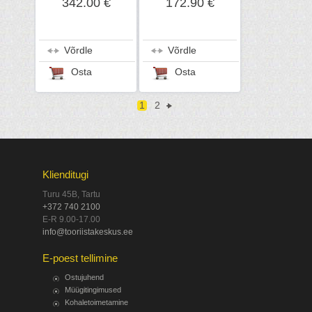
342.00 €
172.90 €
Võrdle
Võrdle
Osta
Osta
1
2
Klienditugi
Turu 45B, Tartu
+372 740 2100
E-R 9.00-17.00
info@tooriistakeskus.ee
E-poest tellimine
Ostujuhend
Müügitingimused
Kohaletoimetamine