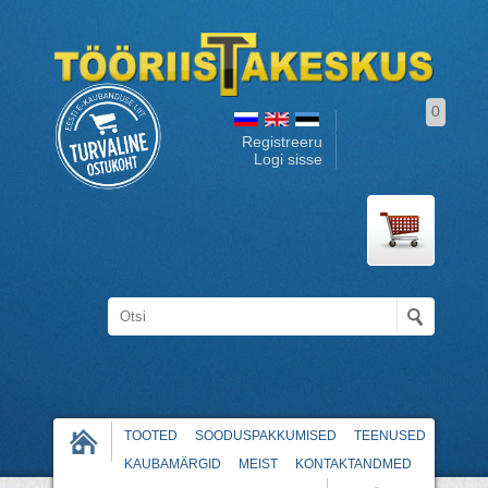
0
Registreeru
Logi sisse
TOOTED
SOODUSPAKKUMISED
TEENUSED
KAUBAMÄRGID
MEIST
KONTAKTANDMED