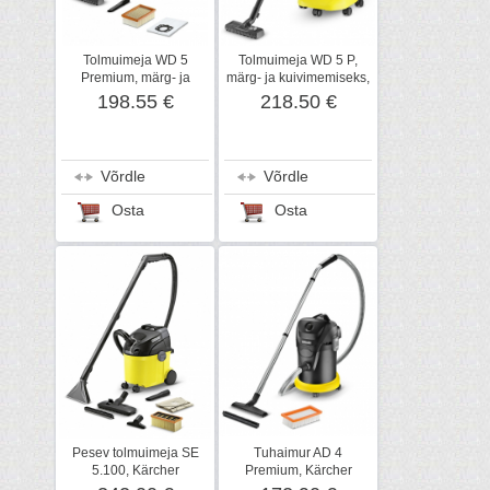
Tolmuimeja WD 5
Tolmuimeja WD 5 P,
Premium, märg- ja
märg- ja kuivimemiseks,
kuivimemiseks, Kärcher
Kärcher
198.55 €
218.50 €
Võrdle
Võrdle
Osta
Osta
Pesev tolmuimeja SE
Tuhaimur AD 4
5.100, Kärcher
Premium, Kärcher