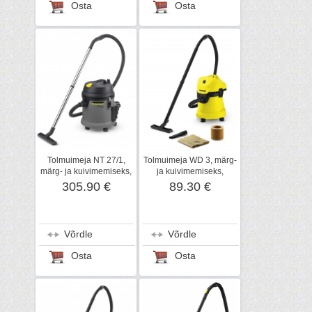
Osta
Osta
Tolmuimeja NT 27/1,
Tolmuimeja WD 3, märg-
märg- ja kuivimemiseks,
ja kuivimemiseks,
Kärcher
Kärcher
305.90 €
89.30 €
Võrdle
Võrdle
Osta
Osta