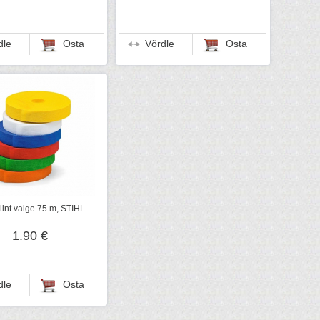
dle
Osta
Võrdle
Osta
int valge 75 m, STIHL
1.90 €
dle
Osta