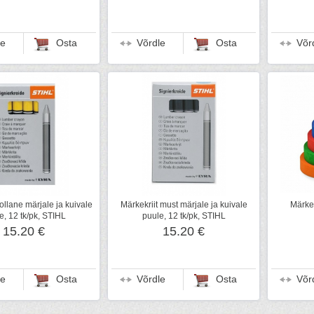
le
Osta
Võrdle
Osta
Võr
ollane märjale ja kuivale
Märkekriit must märjale ja kuivale
Märkel
e, 12 tk/pk, STIHL
puule, 12 tk/pk, STIHL
15.20 €
15.20 €
le
Osta
Võrdle
Osta
Võr