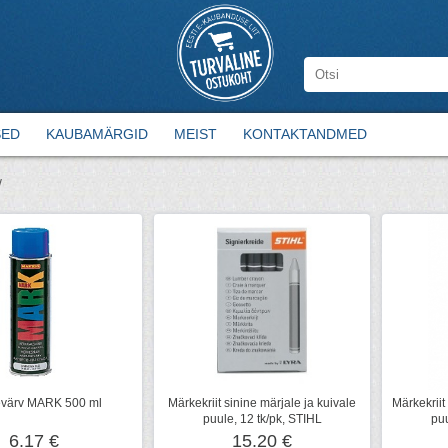
SED
KAUBAMÄRGID
MEIST
KONTAKTANDMED
/
värv MARK 500 ml
Märkekriit sinine märjale ja kuivale
Märkekriit
puule, 12 tk/pk, STIHL
puu
6.17 €
15.20 €