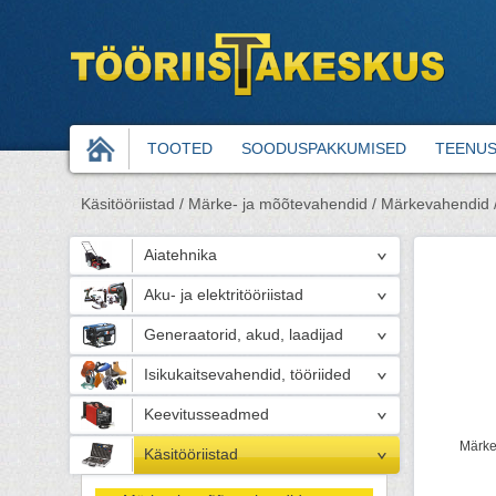
TOOTED
SOODUSPAKKUMISED
TEENU
Käsitööriistad /
Märke- ja mõõtevahendid /
Märkevahendid 
Aiatehnika
Aku- ja elektritööriistad
Generaatorid, akud, laadijad
Isikukaitsevahendid, tööriided
Keevitusseadmed
Märke
Käsitööriistad