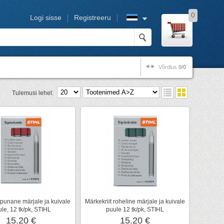
0
Logi sisse
Registreeru
Võrdlus
0/0
Tulemusi lehel:
 punane märjale ja kuivale
Märkekriit roheline märjale ja kuivale
le, 12 tk/pk, STIHL
puule 12 tk/pk, STIHL
15.20 €
15.20 €