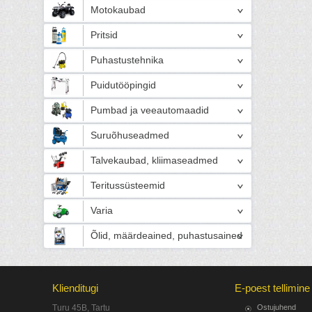
Motokaubad
Pritsid
Puhastustehnika
Puidutööpingid
Pumbad ja veeautomaadid
Suruõhuseadmed
Talvekaubad, kliimaseadmed
Teritussüsteemid
Varia
Õlid, määrdeained, puhastusained
Klienditugi
E-poest tellimine
Turu 45B, Tartu
Ostujuhend