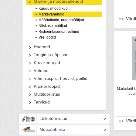
Märke- ja mõõtevahendid
Kaugusmõõdikud
Märkevahendid
Võrd
Mõõdulindid, nurgamõõtjad
Niiskuse mõõtjad
Ristjoonlaserid/nivelliirid
Vesiloodid
Haamrid
Tangid ja näpitsad
Kruvikeerajad
Võtmed
Viilid, rasplid, höövlid, peitlid
Klambrilööjad
Märkekriit k
puul
Multitööriistad
Tarvikud
Lõiketööriistad
Võrd
Metsatehnika