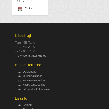
Võrdle
Osta
Klienditugi
Turu 45B, Tartu
+372 740 2100
E-R 9.00-17.00
info@tooriistakeskus.ee
E-poest tellimine
Ostujuhend
Müügitingimused
Kohaletoimetamine
Kauba tagastamine
Isikuandmete töötlemine
Lisainfo
Garantii