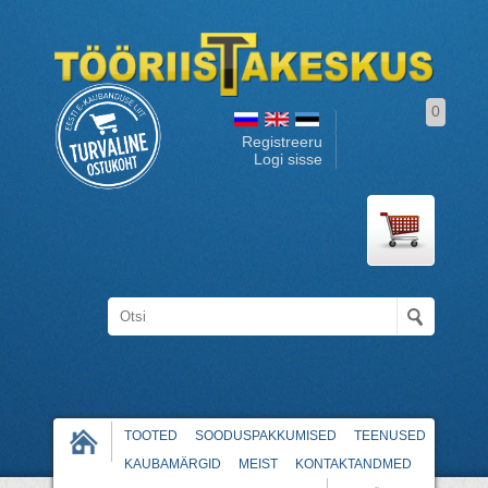
0
Registreeru
Logi sisse
TOOTED
SOODUSPAKKUMISED
TEENUSED
KAUBAMÄRGID
MEIST
KONTAKTANDMED