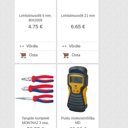
Lehtsilmusvõti 9 mm,
Lehtsilmusvõti 21 mm
IKH2009
4.75 €
6.65 €
Võrdle
Võrdle
Osta
Osta
Tangide komplekt
Puidu niiskusemõõtja
MONTAAZ 3 osa,
MD
KNIPEX