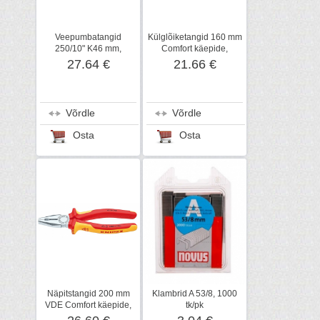
Veepumbatangid
Külglõiketangid 160 mm
250/10" K46 mm,
Comfort käepide,
KNIPEX
KNIPEX
27.64 €
21.66 €
Võrdle
Võrdle
Osta
Osta
Näpitstangid 200 mm
Klambrid A 53/8, 1000
VDE Comfort käepide,
tk/pk
KNIPEX