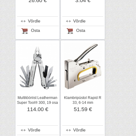
26.60 €
3.04 €
Võrdle
Võrdle
Osta
Osta
Multitööriist Leatherman
Klambripüstol Rapid R
Super Tool® 300, 19 osa
33, 6-14 mm
114.00 €
51.59 €
Võrdle
Võrdle