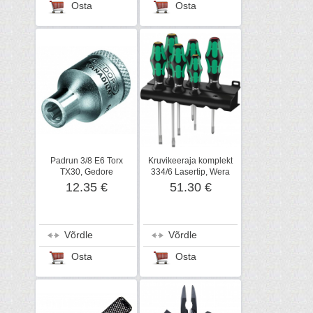
Osta
Osta
Padrun 3/8 E6 Torx
Kruvikeeraja komplekt
TX30, Gedore
334/6 Lasertip, Wera
12.35 €
51.30 €
Võrdle
Võrdle
Osta
Osta