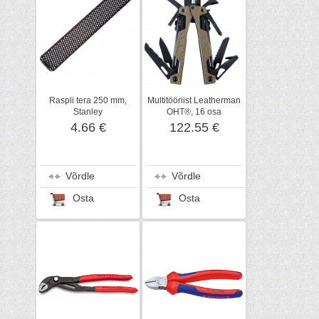
Raspli tera 250 mm,
Multitööriist Leatherman
Stanley
OHT®, 16 osa
4.66 €
122.55 €
Võrdle
Võrdle
Osta
Osta