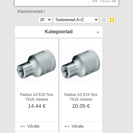
Võrdlus
0/0
Käsitööriistad /
Kategooriad
Padrun 1/2 E20 Torx
Padrun 1/2 E24 Torx
TX19, Gedore
TX19, Gedore
14.44 €
20.05 €
Võrdle
Võrdle