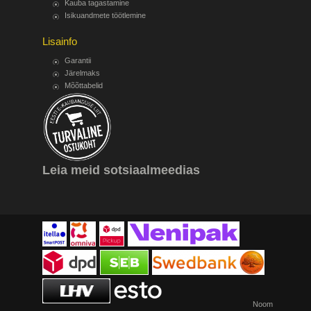
Kauba tagastamine
Isikuandmete töötlemine
Lisainfo
Garantii
Järelmaks
Mõõttabelid
Leia meid sotsiaalmeedias
Noom