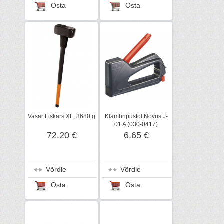
Osta
Osta
Vasar Fiskars XL, 3680 g
Klambripüstol Novus J-
01 A (030-0417)
72.20 €
6.65 €
Võrdle
Võrdle
Osta
Osta