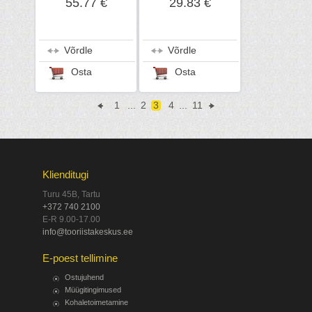
55.77 €
29.83 €
Võrdle
Võrdle
Osta
Osta
1
...
2
3
4
...
11
Klienditugi
Turu 45B, Tartu
+372 740 2100
E-R 9.00-17.00
info@tooriistakeskus.ee
E-poest tellimine
Ostujuhend
Müügitingimused
Kohaletoimetamine