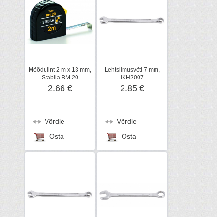
Mõõdulint 2 m x 13 mm,
Lehtsilmusvõti 7 mm,
Stabila BM 20
IKH2007
2.66 €
2.85 €
Võrdle
Võrdle
Osta
Osta