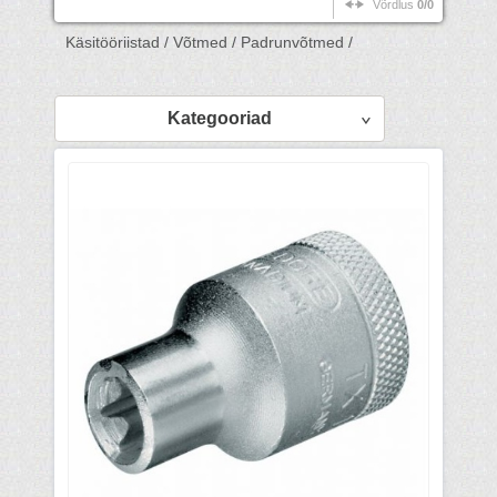
Võrdlus
0/0
Käsitööriistad /
Võtmed /
Padrunvõtmed /
Kategooriad