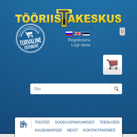
0
Registreeru
Logi sisse
TOOTED
SOODUSPAKKUMISED
TEENUSED
KAUBAMÄRGID
MEIST
KONTAKTANDMED