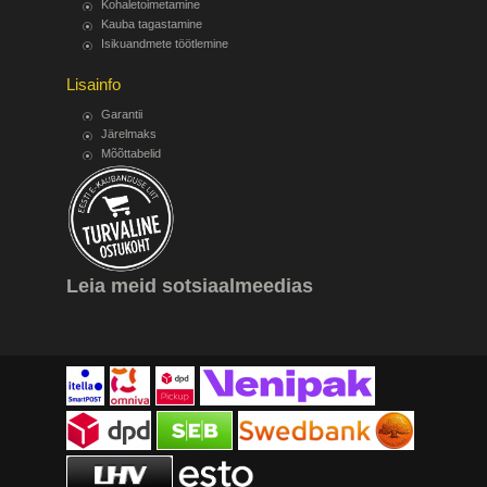
Kohaletoimetamine
Kauba tagastamine
Isikuandmete töötlemine
Lisainfo
Garantii
Järelmaks
Mõõttabelid
Leia meid sotsiaalmeedias