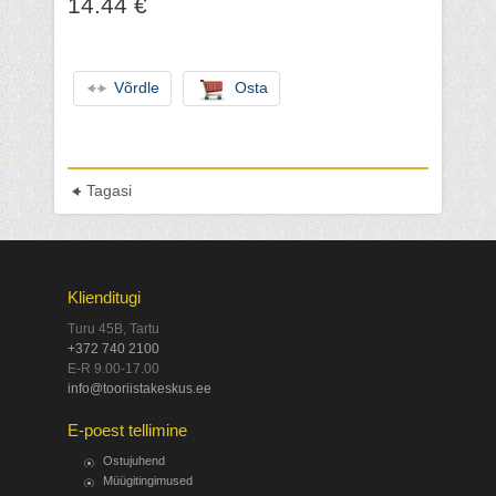
14.44 €
Võrdle
Osta
Tagasi
Klienditugi
Turu 45B, Tartu
+372 740 2100
E-R 9.00-17.00
info@tooriistakeskus.ee
E-poest tellimine
Ostujuhend
Müügitingimused