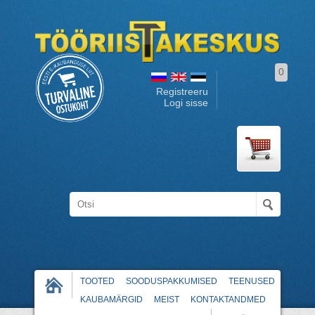
0
Registreeru
Logi sisse
TOOTED
SOODUSPAKKUMISED
TEENUSED
KAUBAMÄRGID
MEIST
KONTAKTANDMED