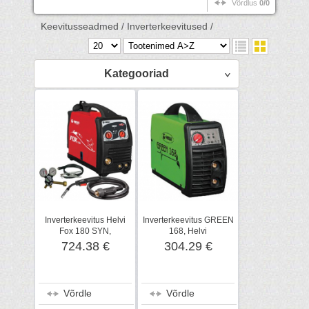
Võrdlus
0/0
Keevitusseadmed /
Inverterkeevitused /
Kategooriad
Inverterkeevitus Helvi
Inverterkeevitus GREEN
Fox 180 SYN,
168, Helvi
kombineeritud
724.38 €
304.29 €
Võrdle
Võrdle