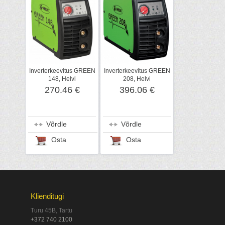
Inverterkeevitus GREEN
Inverterkeevitus GREEN
148, Helvi
208, Helvi
270.46 €
396.06 €
Võrdle
Võrdle
Osta
Osta
Klienditugi
Turu 45B, Tartu
+372 740 2100