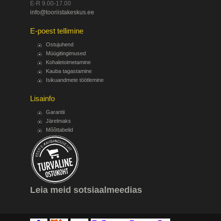
E-R 9.00-17.00
info@tooriistakeskus.ee
E-poest tellimine
Ostujuhend
Müügitingimused
Kohaletoimetamine
Kauba tagastamine
Isikuandmete töötlemine
Lisainfo
Garantii
Järelmaks
Mõõttabelid
Leia meid sotsiaalmeedias