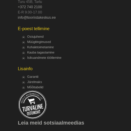
Turu 45B, Tartu
+372 740 2100
E-R 9.00-17.00
info@tooriistakeskus.ee
E-poest tellimine
Ostujuhend
Müügitingimused
Kohaletoimetamine
Kauba tagastamine
Isikuandmete töötlemine
Lisainfo
Garantii
Järelmaks
Mõõttabelid
Leia meid sotsiaalmeedias