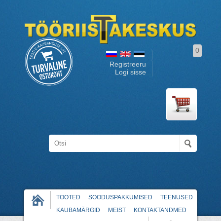
0
Registreeru
Logi sisse
TOOTED
SOODUSPAKKUMISED
TEENUSED
KAUBAMÄRGID
MEIST
KONTAKTANDMED