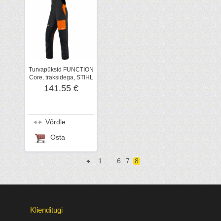
Turvapüksid FUNCTION
Core, traksidega, STIHL
141.55 €
Võrdle
Osta
1
...
6
7
8
Klienditugi