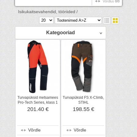
Võrdlus
0/0
Isikukaitsevahendid, tööriided /
Kategooriad
Turvapüksid metsamees
Turvapüksid FS X-Climb,
Pro-Tech Series, klass 1
STIHL
M, ECHO
201.40 €
198.55 €
Võrdle
Võrdle