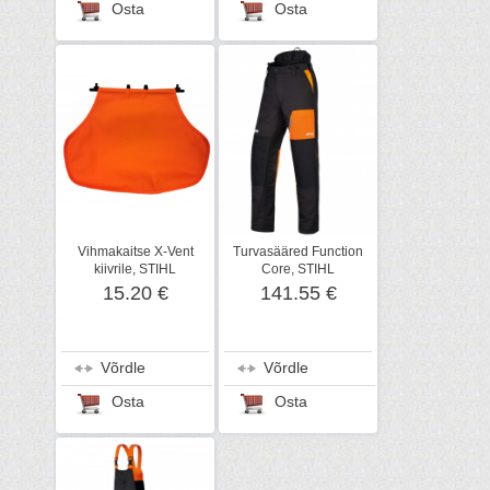
Osta
Osta
Vihmakaitse X-Vent
Turvasääred Function
kiivrile, STIHL
Core, STIHL
15.20 €
141.55 €
Võrdle
Võrdle
Osta
Osta