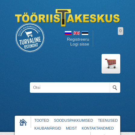
0
Registreeru
Logi sisse
TOOTED
SOODUSPAKKUMISED
TEENUSED
KAUBAMÄRGID
MEIST
KONTAKTANDMED