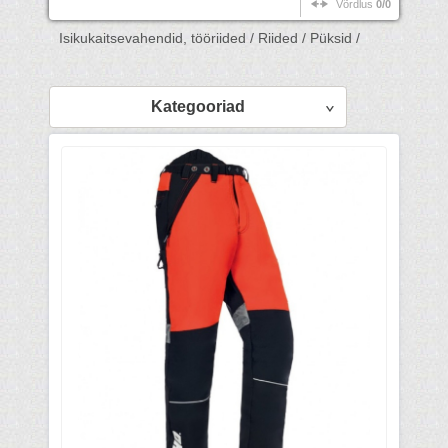
Võrdlus
0/0
Isikukaitsevahendid, tööriided /
Riided /
Püksid /
Kategooriad