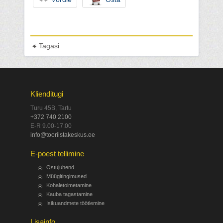
Tagasi
Klienditugi
Turu 45B, Tartu
+372 740 2100
E-R 9.00-17.00
info@tooriistakeskus.ee
E-poest tellimine
Ostujuhend
Müügitingimused
Kohaletoimetamine
Kauba tagastamine
Isikuandmete töötlemine
Lisainfo