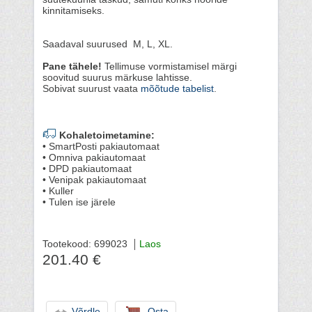
kinnitamiseks.
Saadaval suurused M, L, XL.
Pane tähele!
Tellimuse vormistamisel märgi
soovitud suurus märkuse lahtisse.
Sobivat suurust vaata
mõõtude tabelist
.
Kohaletoimetamine:
• SmartPosti pakiautomaat
• Omniva pakiautomaat
• DPD pakiautomaat
• Venipak pakiautomaat
• Kuller
• Tulen ise järele
Tootekood: 699023
Laos
201.40 €
Võrdle
Osta