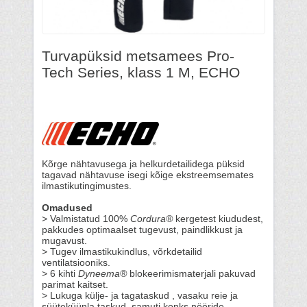
Turvapüksid metsamees Pro-
Tech Series, klass 1 M, ECHO
Kõrge nähtavusega ja helkurdetailidega püksid
tagavad nähtavuse isegi kõige ekstreemsemates
ilmastikutingimustes.
Omadused
> Valmistatud 100%
Cordura®
kergetest kiududest,
pakkudes optimaalset tugevust, paindlikkust ja
mugavust.
> Tugev ilmastikukindlus, võrkdetailid
ventilatsiooniks.
> 6 kihti
Dyneema®
blokeerimismaterjali pakuvad
parimat kaitset.
> Lukuga külje- ja tagataskud , vasaku reie ja
süüteküünla taskud, samuti konks nööride