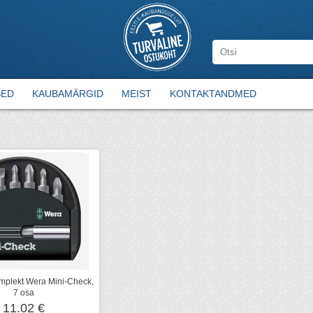
SED
KAUBAMÄRGID
MEIST
KONTAKTANDMED
mplekt Wera Mini-Check,
7 osa
11.02 €