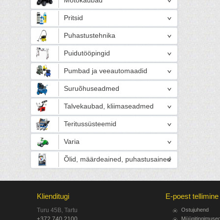
Motokaubad
Pritsid
Puhastustehnika
Puidutööpingid
Pumbad ja veeautomaadid
Suruõhuseadmed
Talvekaubad, kliimaseadmed
Teritussüsteemid
Varia
Õlid, määrdeained, puhastusained
Klienditugi
E-poest tellimine
Turu 45B, Tartu
Ostujuhend
+372 740 2100
Müügitingimuse