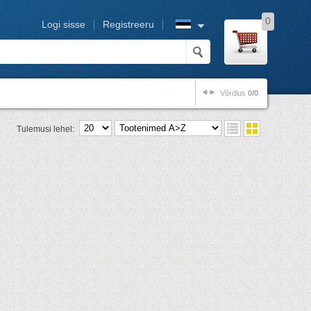
0
Logi sisse
Registreeru
Võrdlus
0/0
Tulemusi lehel: