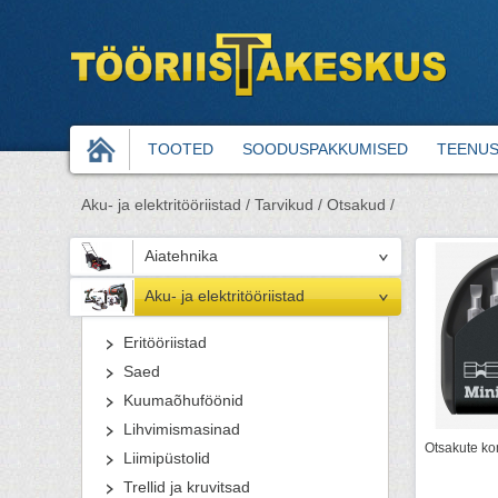
TOOTED
SOODUSPAKKUMISED
TEENU
Aku- ja elektritööriistad /
Tarvikud /
Otsakud /
Aiatehnika
Aku- ja elektritööriistad
Eritööriistad
Saed
Kuumaõhuföönid
Lihvimismasinad
Otsakute ko
Liimipüstolid
Trellid ja kruvitsad