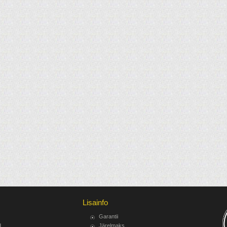
Lisainfo
Garantii
d
Järelmaks