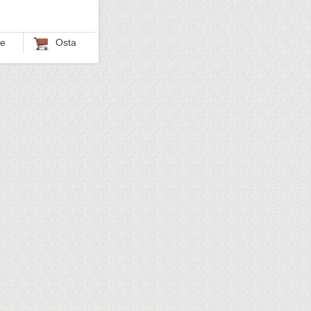
le
Osta