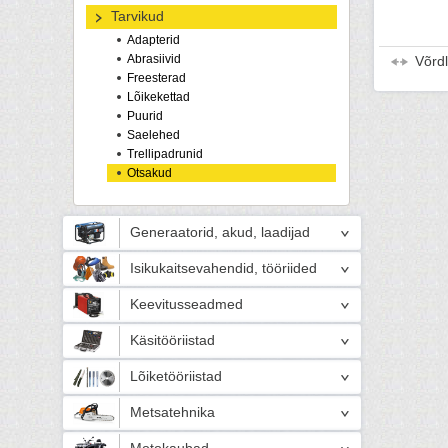
Tarvikud
Adapterid
Abrasiivid
Võrd
Freesterad
Lõikekettad
Puurid
Saelehed
Trellipadrunid
Otsakud
Generaatorid, akud, laadijad
Isikukaitsevahendid, tööriided
Keevitusseadmed
Käsitööriistad
Lõiketööriistad
Metsatehnika