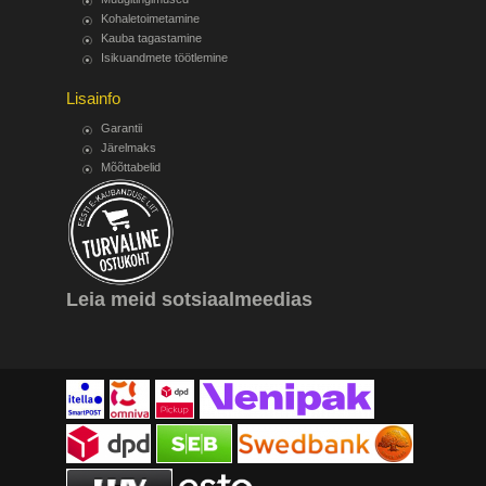
Kohaletoimetamine
Kauba tagastamine
Isikuandmete töötlemine
Lisainfo
Garantii
Järelmaks
Mõõttabelid
Leia meid sotsiaalmeedias