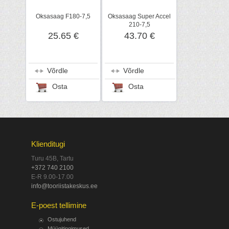
Oksasaag F180-7,5
Oksasaag Super Accel
210-7,5
25.65 €
43.70 €
Võrdle
Võrdle
Osta
Osta
Klienditugi
Turu 45B, Tartu
+372 740 2100
E-R 9.00-17.00
info@tooriistakeskus.ee
E-poest tellimine
Ostujuhend
Müügitingimused