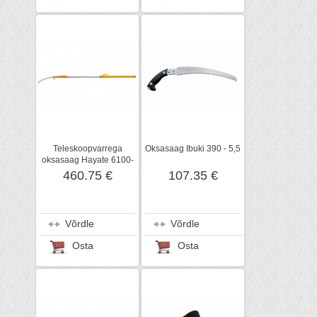
Teleskoopvarrega
Oksasaag Ibuki 390 - 5,5
oksasaag Hayate 6100-
6,5
460.75 €
107.35 €
Võrdle
Võrdle
Osta
Osta