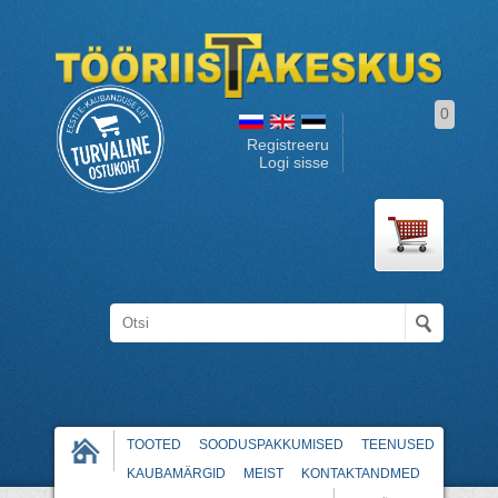
0
Registreeru
Logi sisse
TOOTED
SOODUSPAKKUMISED
TEENUSED
KAUBAMÄRGID
MEIST
KONTAKTANDMED