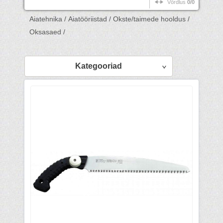
Võrdlus
0/0
Aiatehnika /
Aiatööriistad /
Okste/taimede hooldus /
Oksasaed /
Kategooriad