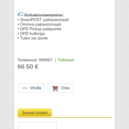
Kohaletoimetamine:
• SmartPOST pakiautomaati
• Omniva pakiautomaati
• DPD Pickup pakipunkti
• DPD kulleriga
• Tulen ise järele
Tootekood: 998967
Tellimisel
66.50 €
Võrdle
Osta
Seotud tooted