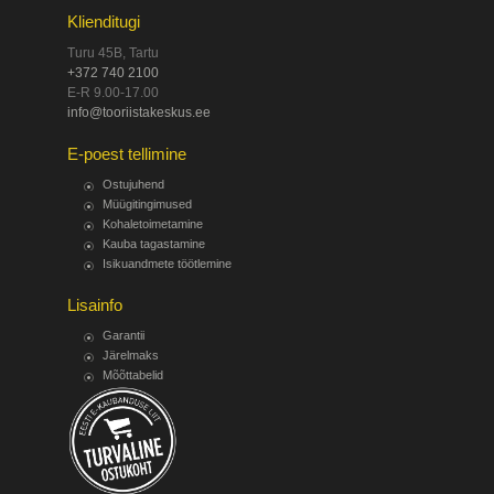
Klienditugi
Turu 45B, Tartu
+372 740 2100
E-R 9.00-17.00
info@tooriistakeskus.ee
E-poest tellimine
Ostujuhend
Müügitingimused
Kohaletoimetamine
Kauba tagastamine
Isikuandmete töötlemine
Lisainfo
Garantii
Järelmaks
Mõõttabelid