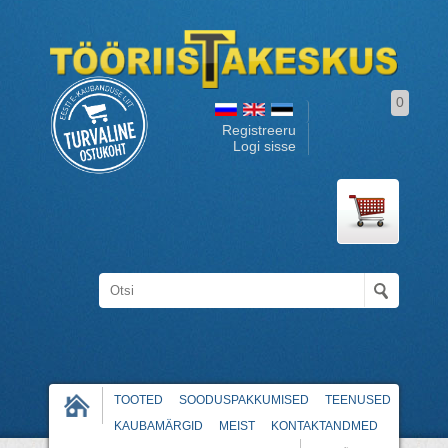
0
Registreeru
Logi sisse
TOOTED
SOODUSPAKKUMISED
TEENUSED
KAUBAMÄRGID
MEIST
KONTAKTANDMED