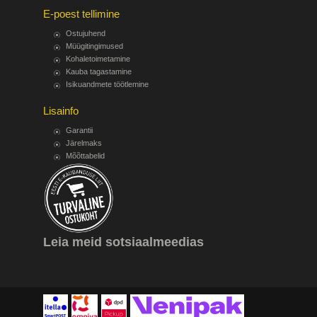
E-poest tellimine
Ostujuhend
Müügitingimused
Kohaletoimetamine
Kauba tagastamine
Isikuandmete töötlemine
Lisainfo
Garantii
Järelmaks
Mõõttabelid
Leia meid sotsiaalmeedias