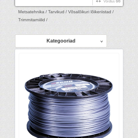
Võrdlus
0/0
Metsatehnika /
Tarvikud /
Võsalõikuri lõikeriistad /
Trimmitamiilid /
Kategooriad