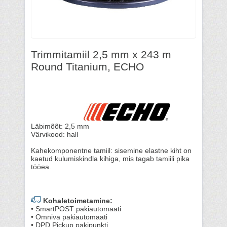
Trimmitamiil 2,5 mm x 243 m
Round Titanium, ECHO
Läbimõõt: 2,5 mm
Värvikood: hall
Kahekomponentne tamiil: sisemine elastne kiht on
kaetud kulumiskindla kihiga, mis tagab tamiili pika
tööea.
Kohaletoimetamine:
• SmartPOST pakiautomaati
• Omniva pakiautomaati
• DPD Pickup pakipunkti