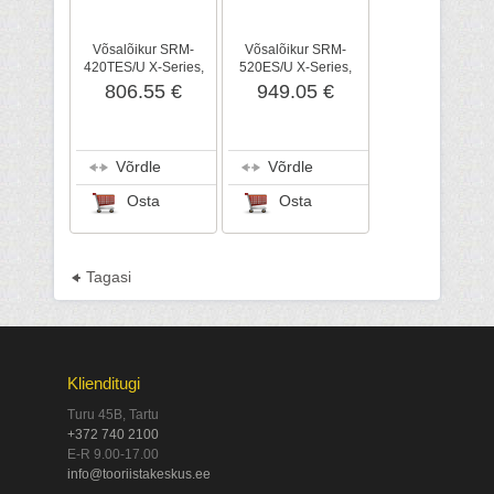
Võsalõikur SRM-
Võsalõikur SRM-
420TES/U X-Series,
520ES/U X-Series,
ECHO
ECHO
806.55 €
949.05 €
Võrdle
Võrdle
Osta
Osta
Tagasi
Klienditugi
Turu 45B, Tartu
+372 740 2100
E-R 9.00-17.00
info@tooriistakeskus.ee