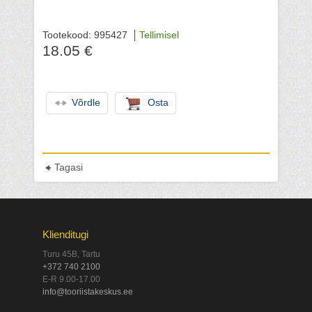
Tootekood: 995427
Tellimisel
18.05 €
Võrdle
Osta
Tagasi
Klienditugi
Turu 45B, Tartu
+372 740 2100
E-R 9.00-17.00
info@tooriistakeskus.ee