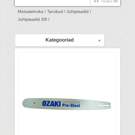
Võrdlus
0/0
Metsatehnika /
Tarvikud /
Juhtplaadid /
Juhtplaadid 3/8 /
Kategooriad