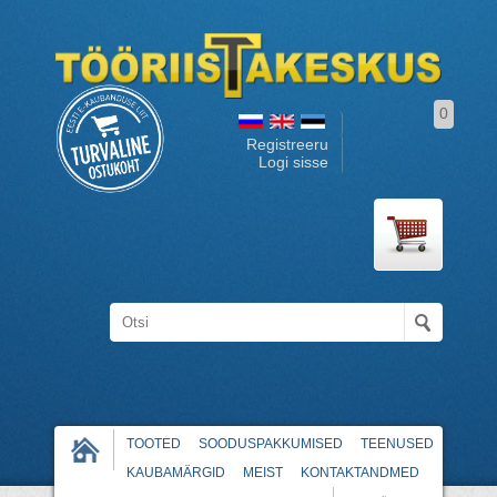
0
Registreeru
Logi sisse
TOOTED
SOODUSPAKKUMISED
TEENUSED
KAUBAMÄRGID
MEIST
KONTAKTANDMED