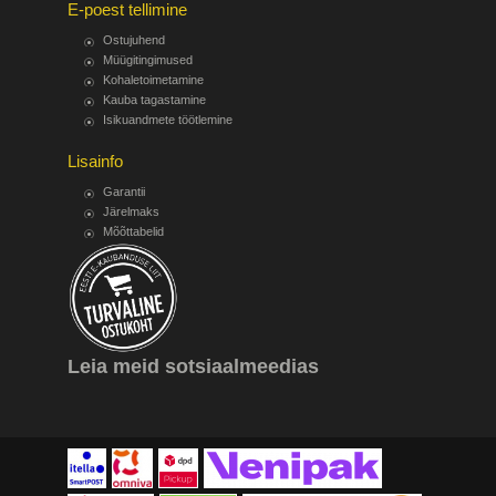
E-poest tellimine
Ostujuhend
Müügitingimused
Kohaletoimetamine
Kauba tagastamine
Isikuandmete töötlemine
Lisainfo
Garantii
Järelmaks
Mõõttabelid
Leia meid sotsiaalmeedias