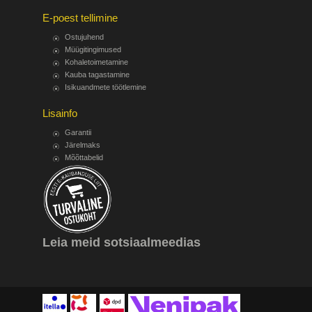
E-poest tellimine
Ostujuhend
Müügitingimused
Kohaletoimetamine
Kauba tagastamine
Isikuandmete töötlemine
Lisainfo
Garantii
Järelmaks
Mõõttabelid
Leia meid sotsiaalmeedias