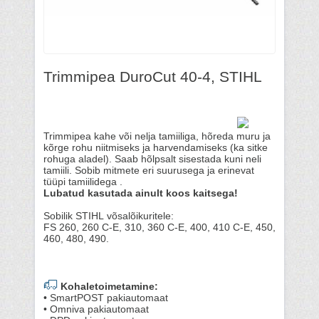
Trimmipea DuroCut 40-4, STIHL
Trimmipea kahe või nelja tamiiliga, hõreda muru ja
kõrge rohu niitmiseks ja harvendamiseks (ka sitke
rohuga aladel). Saab hõlpsalt sisestada kuni neli
tamiili. Sobib mitmete eri suurusega ja erinevat
tüüpi tamiilidega .
Lubatud kasutada ainult koos kaitsega!
Sobilik STIHL võsalõikuritele:
FS 260, 260 C-E, 310, 360 C-E, 400, 410 C-E, 450,
460, 480, 490.
Kohaletoimetamine:
• SmartPOST pakiautomaat
• Omniva pakiautomaat