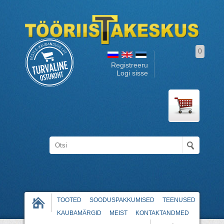
0
Registreeru
Logi sisse
TOOTED
SOODUSPAKKUMISED
TEENUSED
KAUBAMÄRGID
MEIST
KONTAKTANDMED