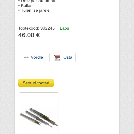
• DPD pakiautomaat
• Kuller
• Tulen ise järele
Tootekood: 992245
Laos
46.08 €
Võrdle
Osta
Seotud tooted