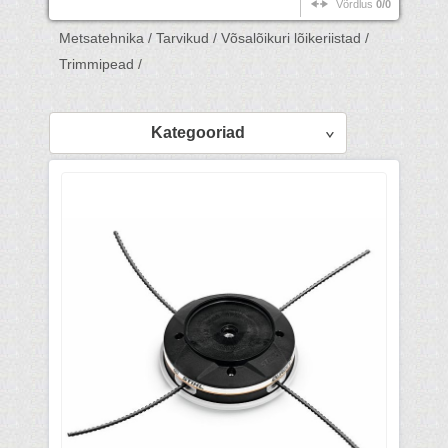
Võrdlus
0/0
Metsatehnika /
Tarvikud /
Võsalõikuri lõikeriistad /
Trimmipead /
Kategooriad