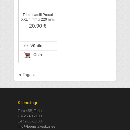
Trimmitamiil Precut
XXL 4 mm x 220 mm,
48 tk/pk
20.90 €
Võrdle
Osta
Tagasi
Klienditugi
Turu 45B, Tartu
+372 740 2100
E-R 9.00-17.00
info@tooriistakeskus.ee