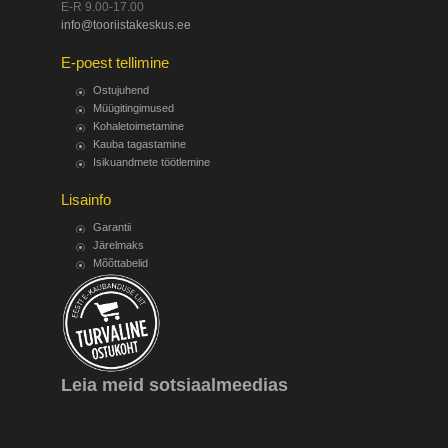
E-R 9.00-17.00
info@tooriistakeskus.ee
E-poest tellimine
Ostujuhend
Müügitingimused
Kohaletoimetamine
Kauba tagastamine
Isikuandmete töötlemine
Lisainfo
Garantii
Järelmaks
Mõõttabelid
Leia meid sotsiaalmeedias