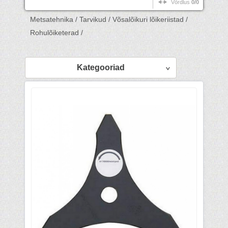
Võrdlus
0/0
Metsatehnika /
Tarvikud /
Võsalõikuri lõikeriistad /
Rohulõiketerad /
Kategooriad