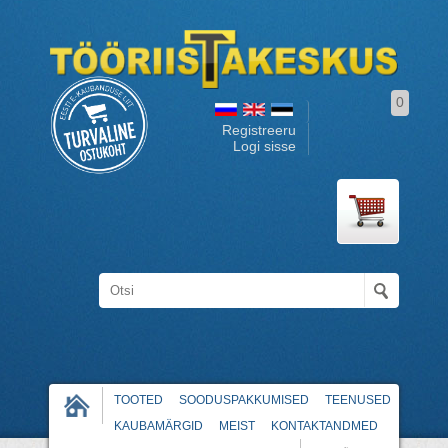
0
Registreeru
Logi sisse
TOOTED
SOODUSPAKKUMISED
TEENUSED
KAUBAMÄRGID
MEIST
KONTAKTANDMED