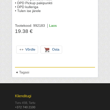
• DPD Pickup pakipunkti
• DPD kulleriga
• Tulen ise järele
Tootekood: 992183
Laos
19.38 €
Võrdle
Osta
Tagasi
Klienditugi
Turu 45B, Tartu
+372 740 2100