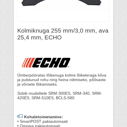
Kolmiknuga 255 mm/3,0 mm, ava
25,4 mm, ECHO
Ümberpööratav lõikenuga kolme lõiketeraga kõva
ja pulstunud rohu ning heina niitmiseks, põõsaste
ja võrsete lõikamiseks.
Sobib mudelitele SRM-300ES, SRM-340, SRM-
420ES, SRM-510ES, BCLS-580.
Kohaletoimetamine:
• SmartPOST pakiautomaati
• Omniva pakiautomaati