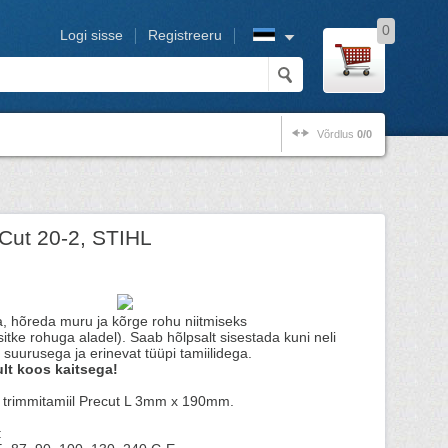
0
Logi sisse
Registreeru
Võrdlus
0/0
Cut 20-2, STIHL
a, hõreda muru ja kõrge rohu niitmiseks
itke rohuga aladel). Saab hõlpsalt sisestada kuni neli
i suurusega ja erinevat tüüpi tamiilidega.
lt koos kaitsega!
 trimmitamiil Precut L 3mm x 190mm.
: