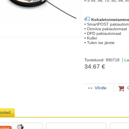
FS 55, 56, 70, 80, 84, 8
Kohaletoimetamine
• SmartPOST pakiautom
• Omniva pakiautomaat
• DPD pakiautomaat
• Kuller
• Tulen ise järele
Tootekood: 990718
La
34.67 €
Võrdle
tooted
ushind