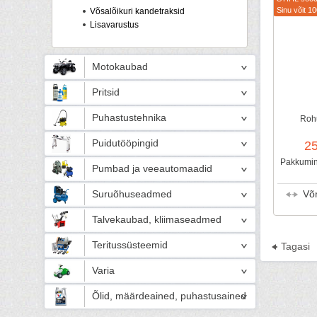
Sinu võit 10
Võsalõikuri kandetraksid
Lisavarustus
Motokaubad
Pritsid
Puhastustehnika
Rohu
Puidutööpingid
2
Pakkumine
Pumbad ja veeautomaadid
Suruõhuseadmed
Võ
Talvekaubad, kliimaseadmed
Teritussüsteemid
Tagasi
Varia
Õlid, määrdeained, puhastusained