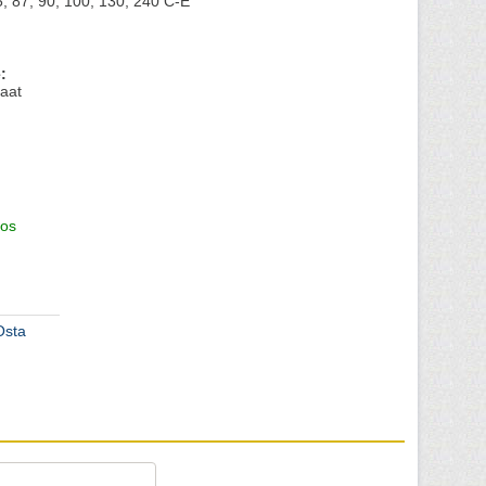
5, 87, 90, 100, 130, 240 C-E
:
aat
os
Osta