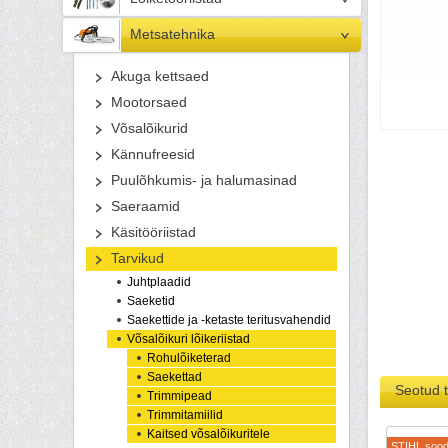
Metsatehnika
Akuga kettsaed
Mootorsaed
Võsalõikurid
Kännufreesid
Puulõhkumis- ja halumasinad
Saeraamid
Käsitööriistad
Tarvikud
Juhtplaadid
Saeketid
Saekettide ja -ketaste teritusvahendid
Võsalõikuri lõikeriistad
Rohulõiketerad
Saekettad
Seotud 
Trimmipead
Trimmitamiilid
Kaitsed võsalõikuritele
STIHL sood