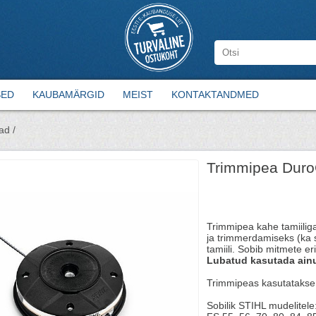
SED
KAUBAMÄRGID
MEIST
KONTAKTANDMED
ad /
Trimmipea Duro
Trimmipea kahe tamiilig
ja trimmerdamiseks (ka s
tamiili. Sobib mitmete er
Lubatud kasutada ainu
Trimmipeas kasutatakse
Sobilik STIHL mudelitele