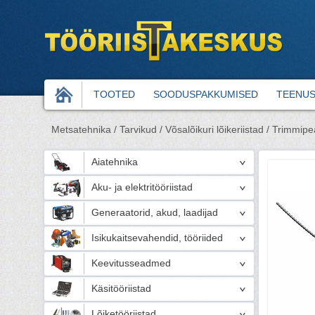
TOOTED
SOODUSPAKKUMISED
TEENU
Metsatehnika /
Tarvikud /
Võsalõikuri lõikeriistad /
Trimmipe
Aiatehnika
Aku- ja elektritööriistad
Generaatorid, akud, laadijad
Isikukaitsevahendid, tööriided
Keevitusseadmed
Käsitööriistad
Lõiketööriistad