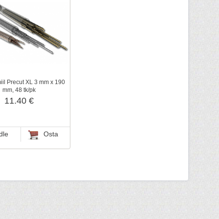
iil Precut XL 3 mm x 190
mm, 48 tk/pk
11.40 €
dle
Osta