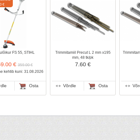
0 €
lõikur FS 55, STIHL
Trimmitamiil Precut L 2 mm x195
Trimmitam
mm, 48 tk/pk
59.00 €
7.60 €
359.00 €
 kehtib kuni: 31.08.2026
rdle
Osta
Võrdle
Osta
Võr