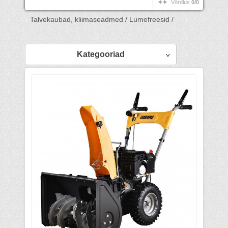
Võrdlus
0/0
Talvekaubad, kliimaseadmed /
Lumefreesid /
Kategooriad