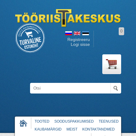
0
Registreeru
Logi sisse
TOOTED
SOODUSPAKKUMISED
TEENUSED
KAUBAMÄRGID
MEIST
KONTAKTANDMED