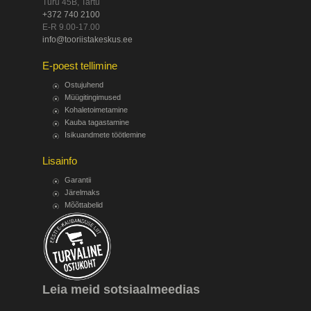
Turu 45B, Tartu
+372 740 2100
E-R 9.00-17.00
info@tooriistakeskus.ee
E-poest tellimine
Ostujuhend
Müügitingimused
Kohaletoimetamine
Kauba tagastamine
Isikuandmete töötlemine
Lisainfo
Garantii
Järelmaks
Mõõttabelid
Leia meid sotsiaalmeedias