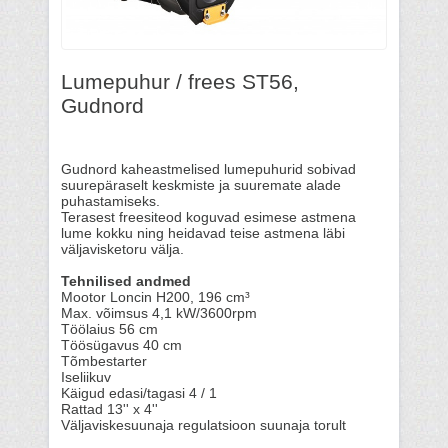
Lumepuhur / frees ST56,
Gudnord
Gudnord kaheastmelised lumepuhurid sobivad
suurepäraselt keskmiste ja suuremate alade
puhastamiseks.
Terasest freesiteod koguvad esimese astmena
lume kokku ning heidavad teise astmena läbi
väljavisketoru välja.
Tehnilised andmed
Mootor Loncin H200, 196 cm³
Max. võimsus 4,1 kW/3600rpm
Töölaius 56 cm
Töösügavus 40 cm
Tõmbestarter
Iseliikuv
Käigud edasi/tagasi 4 / 1
Rattad 13'' x 4''
Väljaviskesuunaja regulatsioon suunaja torult