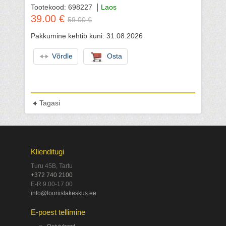
Tootekood: 698227
Laos
39.00 €
59.00 €
Pakkumine kehtib kuni: 31.08.2026
Võrdle
Osta
Tagasi
Klienditugi
Turu 45B, Tartu
+372 740 2100
E-R 9.00-17.00
info@tooriistakeskus.ee
E-poest tellimine