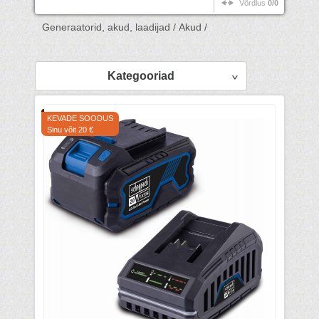
Võrdlus
0/0
Generaatorid, akud, laadijad /
Akud /
Kategooriad
KEVADE SOODUS
Sinu võit 20 €