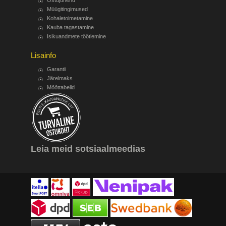
Ostujuhend
Müügitingimused
Kohaletoimetamine
Kauba tagastamine
Isikuandmete töötlemine
Lisainfo
Garantii
Järelmaks
Mõõttabelid
Leia meid sotsiaalmeedias