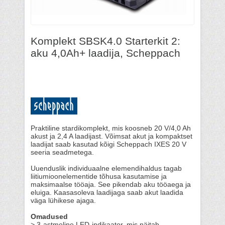
Komplekt SBSK4.0 Starterkit 2:
aku 4,0Ah+ laadija, Scheppach
Praktiline stardikomplekt, mis koosneb 20 V/4,0 Ah
akust ja 2,4 A laadijast. Võimsat akut ja kompaktset
laadijat saab kasutad kõigi Scheppach IXES 20 V
seeria seadmetega.
Uuenduslik individuaalne elemendihaldus tagab
liitiumioonelementide tõhusa kasutamise ja
maksimaalse tööaja. See pikendab aku tööaega ja
eluiga. Kaasasoleva laadijaga saab akut laadida
väga lühikese ajaga.
Omadused
> 3-astmeline LED-indikaator, mis näitab