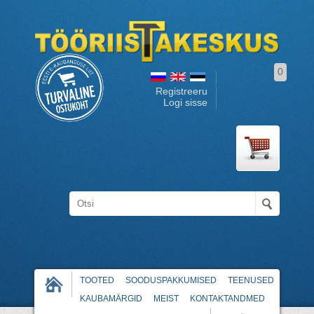
0
Registreeru
Logi sisse
TOOTED
SOODUSPAKKUMISED
TEENUSED
KAUBAMÄRGID
MEIST
KONTAKTANDMED