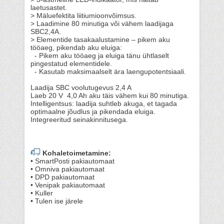
laetusastet.
> Mäluefektita liitiumioonvõimsus.
> Laadimine 80 minutiga või vähem laadijaga
SBC2,4A.
> Elementide tasakaalustamine – pikem aku
tööaeg, pikendab aku eluiga:
- Pikem aku tööaeg ja eluiga tänu ühtlaselt
pingestatud elementidele.
- Kasutab maksimaalselt ära laengupotentsiaali.
Laadija SBC voolutugevus 2,4 A
Laeb 20 V 4,0 Ah aku täis vähem kui 80 minutiga.
Intelligentsus: laadija suhtleb akuga, et tagada
optimaalne jõudlus ja pikendada eluiga.
Integreeritud seinakinnitusega.
Kohaletoimetamine:
• SmartPosti pakiautomaat
• Omniva pakiautomaat
• DPD pakiautomaat
• Venipak pakiautomaat
• Kuller
• Tulen ise järele