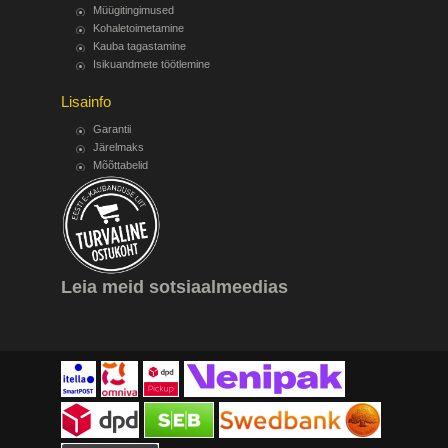
Müügitingimused
Kohaletoimetamine
Kauba tagastamine
Isikuandmete töötlemine
Lisainfo
Garantii
Järelmaks
Mõõttabelid
Leia meid sotsiaalmeedias