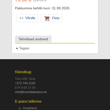
129.00 €
Pakkumine kehtib kuni: 31.08.2026
Võrdle
Osta
Tehnilised andmed
Tagasi
Klienditugi
Turu 45B, Tartu
+372 740 2100
E-R 9.00-17.00
info@tooriistakeskus.ee
E-poest tellimine
Ostujuhend