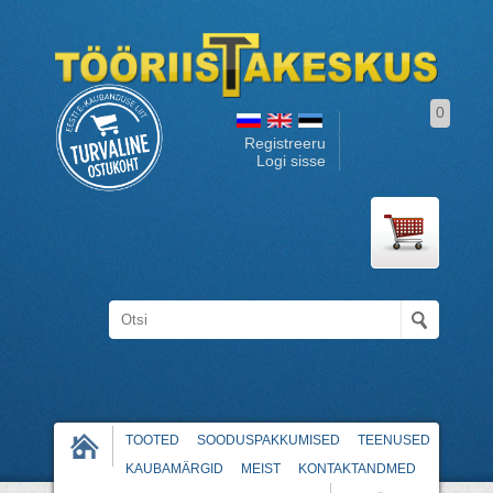
0
Registreeru
Logi sisse
TOOTED
SOODUSPAKKUMISED
TEENUSED
KAUBAMÄRGID
MEIST
KONTAKTANDMED