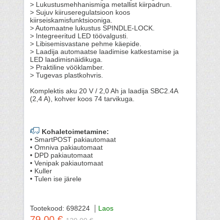
> Lukustusmehhanismiga metallist kiirpadrun.
> Sujuv kiiruseregulatsioon koos
kiirseiskamisfunktsiooniga.
> Automaatne lukustus SPINDLE-LOCK.
> Integreeritud LED töövalgusti.
> Libisemisvastane pehme käepide.
> Laadija automaatse laadimise katkestamise ja
LED laadimisnäidikuga.
> Praktiline vööklamber.
> Tugevas plastkohvris.
Komplektis aku 20 V / 2,0 Ah ja laadija SBC2.4A
(2,4 A), kohver koos 74 tarvikuga.
Kohaletoimetamine:
• SmartPOST pakiautomaat
• Omniva pakiautomaat
• DPD pakiautomaat
• Venipak pakiautomaat
• Kuller
• Tulen ise järele
Tootekood: 698224
Laos
79.00 €