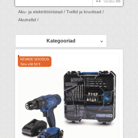
Võrdlus
0/0
Aku- ja elektritööriistad /
Trellid ja kruvitsad /
Akutrellid /
Kategooriad
KEVADE SOODUS
Sinu võit 50 €