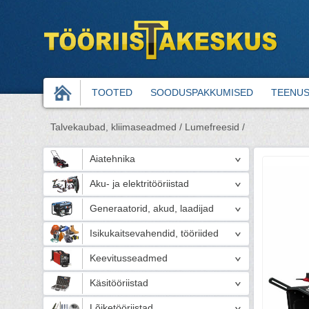
TOOTED
SOODUSPAKKUMISED
TEENU
Talvekaubad, kliimaseadmed /
Lumefreesid /
Aiatehnika
Aku- ja elektritööriistad
Generaatorid, akud, laadijad
Isikukaitsevahendid, tööriided
Keevitusseadmed
Käsitööriistad
Lõiketööriistad