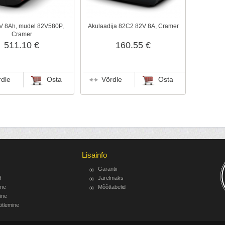
V 8Ah, mudel 82V580P,
Akulaadija 82C2 82V 8A, Cramer
Cramer
511.10 €
160.55 €
rdle
Osta
Võrdle
Osta
Lisainfo
Garantii
d
Järelmaks
ine
Mõõttabelid
ine
ötlemine