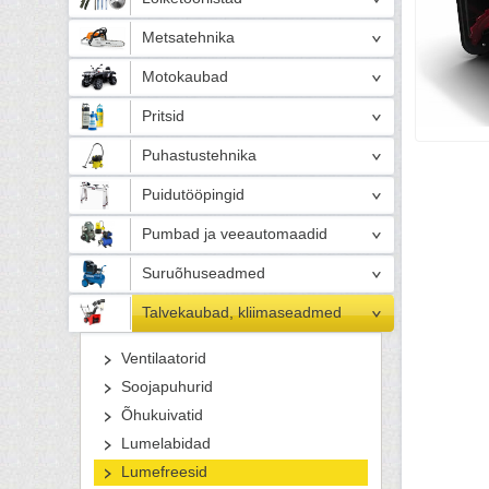
Metsatehnika
Motokaubad
Pritsid
Puhastustehnika
Puidutööpingid
Pumbad ja veeautomaadid
Suruõhuseadmed
Talvekaubad, kliimaseadmed
Ventilaatorid
Soojapuhurid
Õhukuivatid
Lumelabidad
Lumefreesid