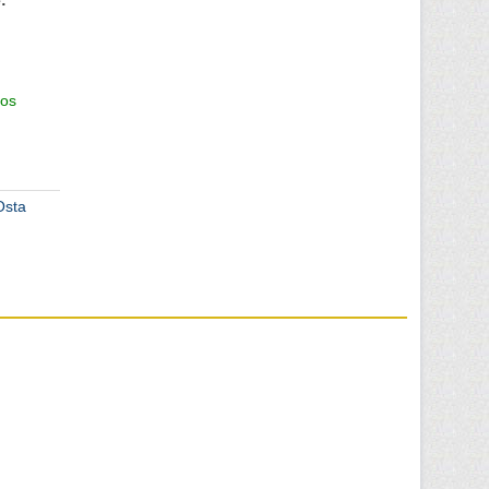
:
os
Osta