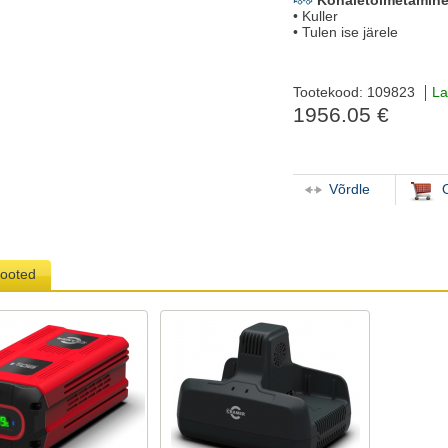
Kohaletoimetamine
• Kuller
• Tulen ise järele
Tootekood: 109823
La
1956.05 €
Võrdle
tooted