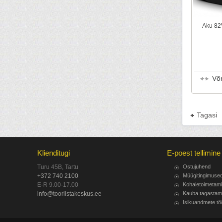
Aku 82
Võ
Tagasi
Klienditugi
E-poest tellimine
Turu 45B, Tartu
Ostujuhend
+372 740 2100
Müügitingimuse
E-R 9.00-17.00
Kohaletoimetam
info@tooriistakeskus.ee
Kauba tagastam
Isikuandmete tö