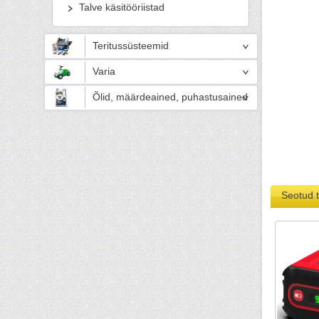
Talve käsitööriistad
Teritussüsteemid
Varia
Õlid, määrdeained, puhastusained
Seotud 