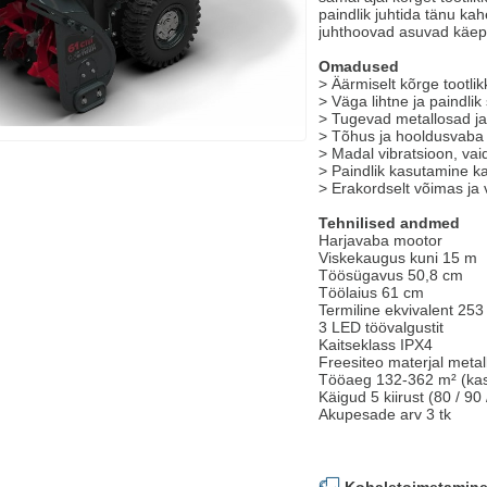
paindlik juhtida tänu kah
juhthoovad asuvad käep
Omadused
> Äärmiselt kõrge tootli
> Väga lihtne ja paindlik
> Tugevad metallosad ja 
> Tõhus ja hooldusvaba 
> Madal vibratsioon, va
> Paindlik kasutamine ka
> Erakordselt võimas ja 
Tehnilised andmed
Harjavaba mootor
Viskekaugus kuni 15 m
Töösügavus 50,8 cm
Töölaius 61 cm
Termiline ekvivalent 253
3 LED töövalgustit
Kaitseklass IPX4
Freesiteo materjal metal
Tööaeg 132-362 m² (kas
Käigud 5 kiirust (80 / 90 
Akupesade arv 3 tk