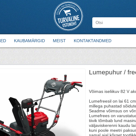
SED
KAUBAMÄRGID
MEIST
KONTAKTANDMED
Lumepuhur / fr
Võimas iseliikuv 82 V a
Lumefreesil on lai 61 c
millega puhastad sõidute
Seadme võimsus on võrr
Lumefrees on varustatud
tiivik tõmbab lund masin
väljaviskerenni kaudu la
kuni poole meetri paksu
samal ajal kõrget tootli