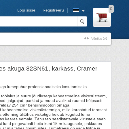
0
Logi sisse
Registreeru
Võrdlus
0/0
ees akuga 82SN61, karkass, Cramer
kuga lumepuhur professionaalseks kasutamiseks.
m töölaius ja suure jõudlusega kaheastmeline viskesüsteem,
ed, jalgrajad, parklad ja muud avalikud ruumid hõlpsasti.
eldav 254 cm³ bensiinimootori omaga.
 kaheastmelise viskesüsteemiga, mille karastatud terasest
a ette ning ülitõhus visketigu heidab kogutud lume
ias kaares eemale. Tänu teo seadistatavale kiirustele saab
st lund pingevabalt heita kuni 15 m kaugusele, pakkudes
kkust mis tahes tingimustes. Lumefreesi on väga lihtne ja