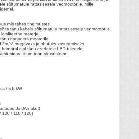
ele sõltumatule rattasisesele veomootorile, mille
idemel.
kkus mis tahes tingimustes.
 sõita tänu kahele sõltumatule rattasisesele veomootorile.
kvaliteetne materjal.
tänu harjadeta mootorile.
id 2m/s² mugavaks ja ohutuks kasutamiseks.
 hämaral ajal tänu eredatele LED-tuledele.
vastupidav liitium-ioon akusüsteem.
 cc / 5,5 kW
l
utades 3x 8Ah akut)
/ 100 / 110 / 120)