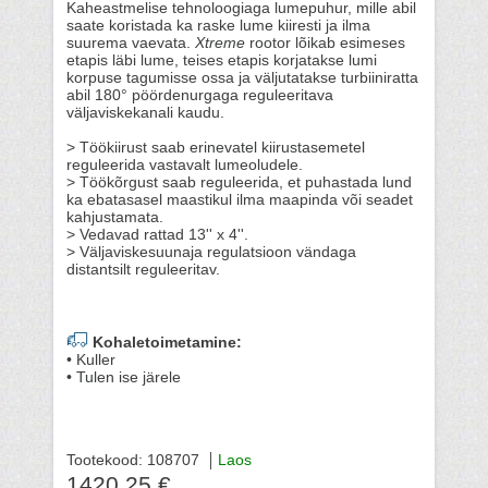
Kaheastmelise tehnoloogiaga lumepuhur, mille abil
saate koristada ka raske lume kiiresti ja ilma
suurema vaevata.
Xtreme
rootor lõikab esimeses
etapis läbi lume, teises etapis korjatakse lumi
korpuse tagumisse ossa ja väljutatakse turbiiniratta
abil 180° pöördenurgaga reguleeritava
väljaviskekanali kaudu.
> Töökiirust saab erinevatel kiirustasemetel
reguleerida vastavalt lumeoludele.
> Töökõrgust saab reguleerida, et puhastada lund
ka ebatasasel maastikul ilma maapinda või seadet
kahjustamata.
> Vedavad rattad 13'' x 4''.
> Väljaviskesuunaja regulatsioon vändaga
distantsilt reguleeritav.
Kohaletoimetamine:
• Kuller
• Tulen ise järele
Tootekood: 108707
Laos
1420.25 €