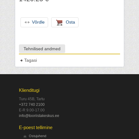
Võrdle
Osta
Tehnilised andmed
Tagasi
Klienditugi
Turu 45B, Tartu
+372 740 2100
E-R 9.00-17.00
info@tooriistakeskus.ee
E-poest tellimine
Ostujuhend