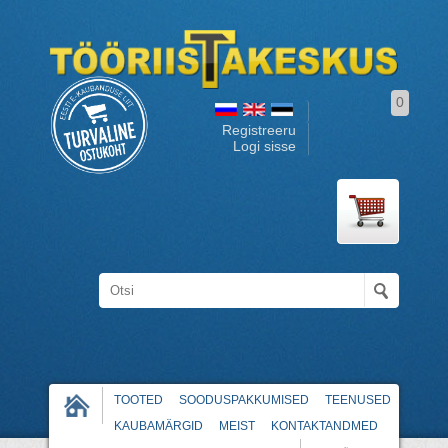
0
Registreeru
Logi sisse
TOOTED
SOODUSPAKKUMISED
TEENUSED
KAUBAMÄRGID
MEIST
KONTAKTANDMED