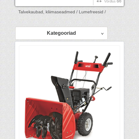
Võrdlus
0/0
Talvekaubad, kliimaseadmed /
Lumefreesid /
Kategooriad