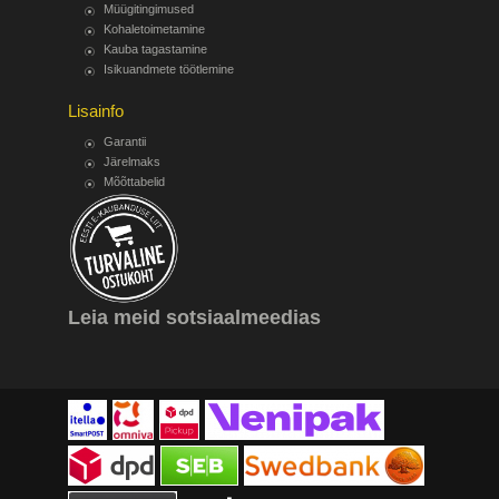
Müügitingimused
Kohaletoimetamine
Kauba tagastamine
Isikuandmete töötlemine
Lisainfo
Garantii
Järelmaks
Mõõttabelid
Leia meid sotsiaalmeedias