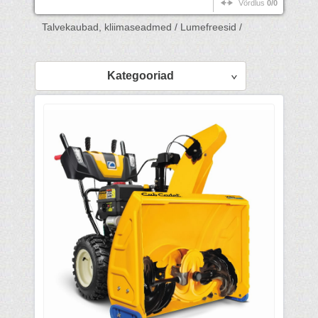
Võrdlus
0/0
Talvekaubad, kliimaseadmed /
Lumefreesid /
Kategooriad