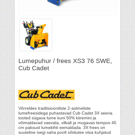
Lumepuhur / frees XS3 76 SWE,
Cub Cadet
Võrreldes traditsiooniliste 2-astmeliste
lumefreesidega puhastavad Cub Cadet 3X seeria
tooted sügava lume kuni 50% kiiremini ja
võimaldavad vaevata, vilkalt ja mugavas tempos 45
cm paksust lumekihti eemaldada. 3X frees on
suuteline isegi saha poolt sõidutee otsa kuhjatud