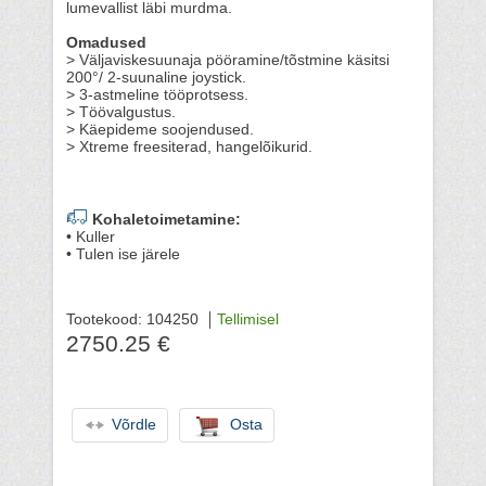
lumevallist läbi murdma.
Omadused
> Väljaviskesuunaja pööramine/tõstmine käsitsi
200°/ 2-suunaline joystick.
> 3-astmeline tööprotsess.
> Töövalgustus.
> Käepideme soojendused.
> Xtreme freesiterad, hangelõikurid.
Kohaletoimetamine:
• Kuller
• Tulen ise järele
Tootekood: 104250
Tellimisel
2750.25 €
Võrdle
Osta