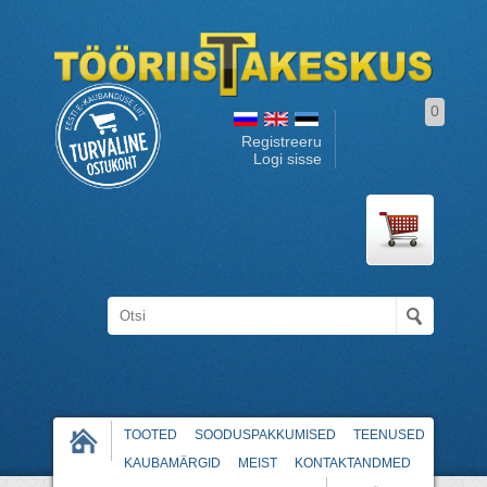
0
Registreeru
Logi sisse
TOOTED
SOODUSPAKKUMISED
TEENUSED
KAUBAMÄRGID
MEIST
KONTAKTANDMED