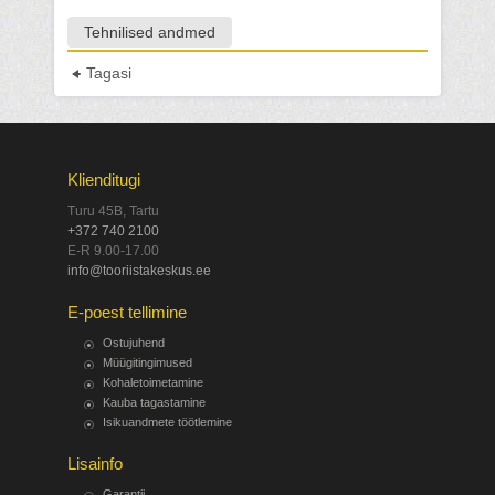
Tehnilised andmed
Tagasi
Klienditugi
Turu 45B, Tartu
+372 740 2100
E-R 9.00-17.00
info@tooriistakeskus.ee
E-poest tellimine
Ostujuhend
Müügitingimused
Kohaletoimetamine
Kauba tagastamine
Isikuandmete töötlemine
Lisainfo
Garantii