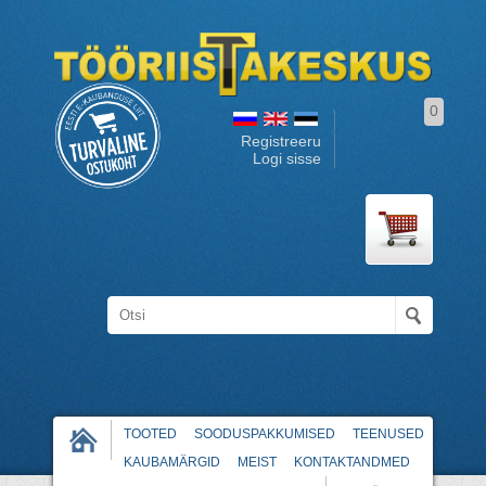
0
Registreeru
Logi sisse
TOOTED
SOODUSPAKKUMISED
TEENUSED
KAUBAMÄRGID
MEIST
KONTAKTANDMED