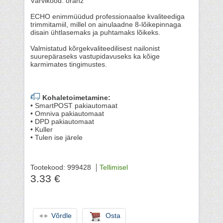
Värvikood: oranž
ECHO enimmüüdud professionaalse kvaliteediga
trimmitamiil, millel on ainulaadne 8-lõikepinnaga
disain ühtlasemaks ja puhtamaks lõikeks.
Valmistatud kõrgekvaliteedilisest nailonist
suurepäraseks vastupidavuseks ka kõige
karmimates tingimustes.
Kohaletoimetamine:
• SmartPOST pakiautomaat
• Omniva pakiautomaat
• DPD pakiautomaat
• Kuller
• Tulen ise järele
Tootekood: 999428
Tellimisel
3.33 €
Võrdle
Osta