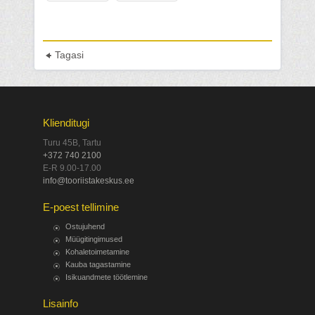
Tagasi
Klienditugi
Turu 45B, Tartu
+372 740 2100
E-R 9.00-17.00
info@tooriistakeskus.ee
E-poest tellimine
Ostujuhend
Müügitingimused
Kohaletoimetamine
Kauba tagastamine
Isikuandmete töötlemine
Lisainfo