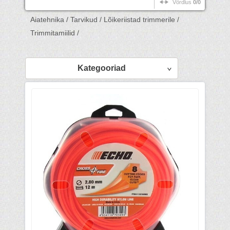
Võrdlus
0/0
Aiatehnika /
Tarvikud /
Lõikeriistad trimmerile /
Trimmitamiilid /
Kategooriad