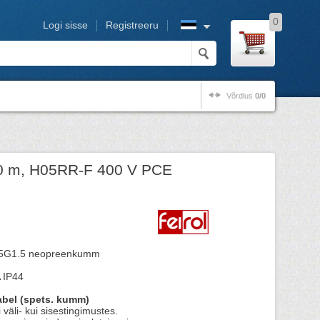
0
Logi sisse
Registreeru
Võrdlus
0/0
0 m, H05RR-F 400 V PCE
1.5 neopreenkumm
A IP44
bel (spets. kumm)
väli- kui sisestingimustes.