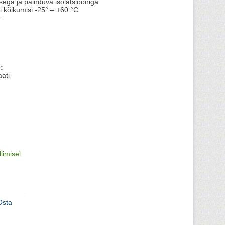
ega ja painduva isolatsiooniga.
kõikumisi -25° – +60 °C.
.
:
ati
llimisel
Osta