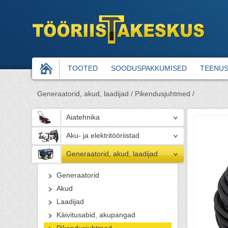
TOOTED
SOODUSPAKKUMISED
TEENU
Generaatorid, akud, laadijad /
Pikendusjuhtmed /
Aiatehnika
Aku- ja elektritööriistad
Generaatorid, akud, laadijad
Generaatorid
Akud
Laadijad
Käivitusabid, akupangad