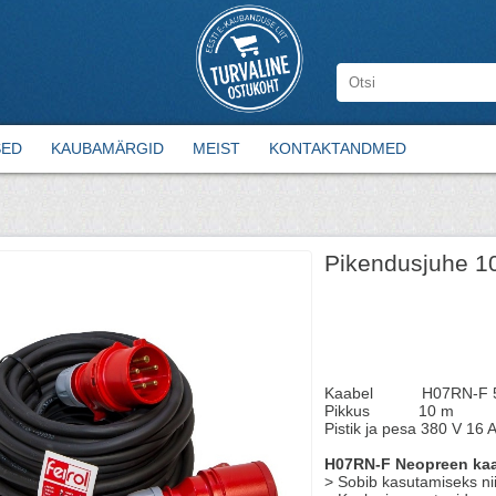
SED
KAUBAMÄRGID
MEIST
KONTAKTANDMED
Pikendusjuhe 1
Kaabel H07RN-F 5G
Pikkus 10 m
Pistik ja pesa 380 V 16 
H07RN-F Neopreen kaa
> Sobib kasutamiseks nii 