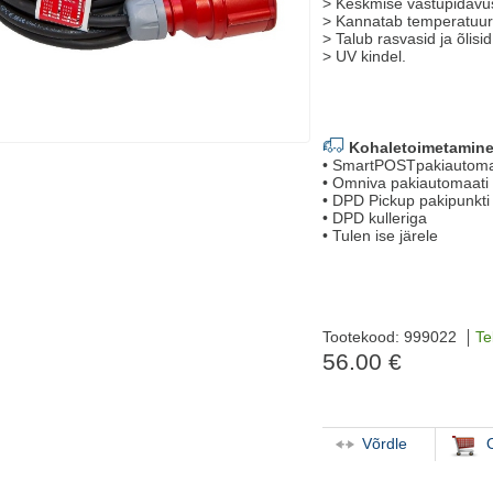
> Keskmise vastupidavus
> Kannatab temperatuuri 
> Talub rasvasid ja õlisid
> UV kindel.
Kohaletoimetamine
• SmartPOSTpakiautoma
• Omniva pakiautomaati
• DPD Pickup pakipunkti
• DPD kulleriga
• Tulen ise järele
Tootekood: 999022
Te
56.00 €
Võrdle