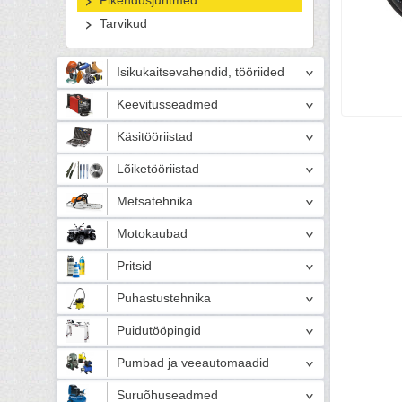
Pikendusjuhtmed
Tarvikud
Isikukaitsevahendid, tööriided
Keevitusseadmed
Käsitööriistad
Lõiketööriistad
Metsatehnika
Motokaubad
Pritsid
Puhastustehnika
Puidutööpingid
Pumbad ja veeautomaadid
Suruõhuseadmed