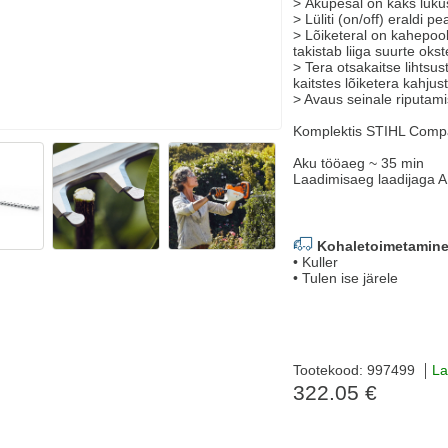
> Akupesal on kaks lukus
> Lüliti (on/off) eraldi 
> Lõiketeral on kahepool
takistab liiga suurte ok
> Tera otsakaitse lihtsu
kaitstes lõiketera kahjus
> Avaus seinale riputami
Komplektis STIHL Compa
Aku tööaeg ~ 35 min
Laadimisaeg laadijaga 
Kohaletoimetamine
• Kuller
• Tulen ise järele
Tootekood: 997499
La
322.05 €