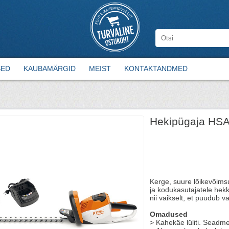
SED
KAUBAMÄRGID
MEIST
KONTAKTANDMED
Hekipügaja HSA 
Kerge, suure lõikevõimsu
ja kodukasutajatele hek
nii vaikselt, et puudub 
Omadused
> Kahekäe lüliti. Seadm