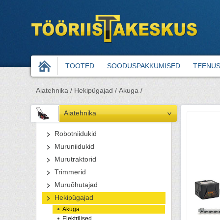
TOOTED
SOODUSPAKKUMISED
TEENU
Aiatehnika /
Hekipügajad /
Akuga /
Aiatehnika
Robotniidukid
Muruniidukid
Murutraktorid
Trimmerid
Muruõhutajad
Hekipügajad
Akuga
Elektrilised