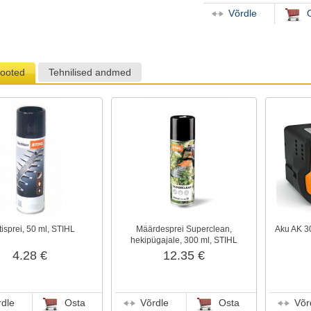
Võrdle
tooted
Tehnilised andmed
isprei, 50 ml, STIHL
Määrdesprei Superclean,
Aku AK 3
hekipügajale, 300 ml, STIHL
4.28 €
12.35 €
rdle
Osta
Võrdle
Osta
Võr