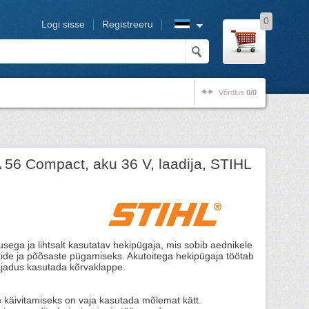
0
Logi sisse
Registreeru
Võrdlus
0/0
56 Compact, aku 36 V, laadija, STIHL
sega ja lihtsalt kasutatav hekipügaja, mis sobib aednikele
kide ja põõsaste pügamiseks. Akutoitega hekipügaja töötab
vajadus kasutada kõrvaklappe.
e käivitamiseks on vaja kasutada mõlemat kätt.