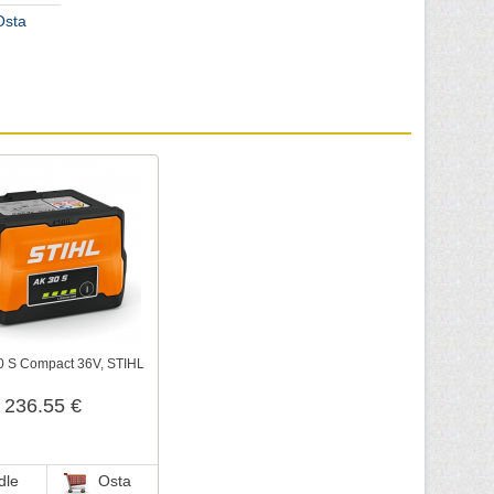
Osta
0 S Compact 36V, STIHL
236.55 €
dle
Osta