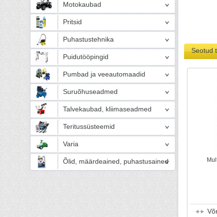
Motokaubad
Pritsid
Puhastustehnika
Seotud 
Puidutööpingid
Pumbad ja veeautomaadid
Suruõhuseadmed
Talvekaubad, kliimaseadmed
Teritussüsteemid
Varia
Mult
Õlid, määrdeained, puhastusained
Võ