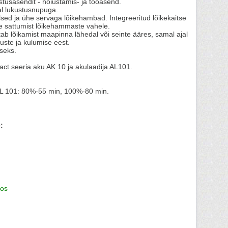
tusasendit - hoiustamis- ja tööasend.
peal lukustusnupuga.
sed ja ühe servaga lõikehambad. Integreeritud lõikekaitse
ste sattumist lõikehammaste vahele.
stab lõikamist maapinna lähedal või seinte ääres, samal ajal
tuste ja kulumise eest.
seks.
ct seeria aku AK 10 ja akulaadija AL101.
AL 101: 80%-55 min, 100%-80 min.
:
os