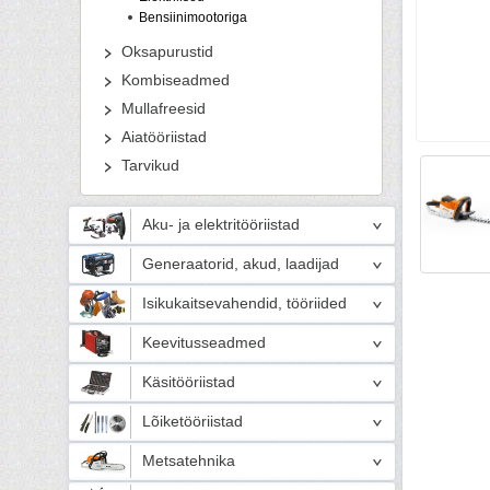
Bensiinimootoriga
Oksapurustid
Kombiseadmed
Mullafreesid
Aiatööriistad
Tarvikud
Aku- ja elektritööriistad
Generaatorid, akud, laadijad
Isikukaitsevahendid, tööriided
Keevitusseadmed
Käsitööriistad
Lõiketööriistad
Metsatehnika