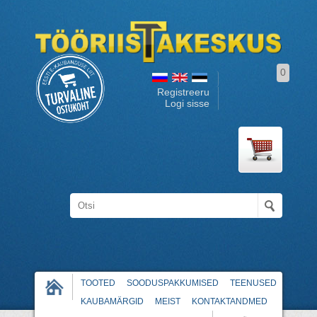
0
Registreeru
Logi sisse
TOOTED
SOODUSPAKKUMISED
TEENUSED
KAUBAMÄRGID
MEIST
KONTAKTANDMED