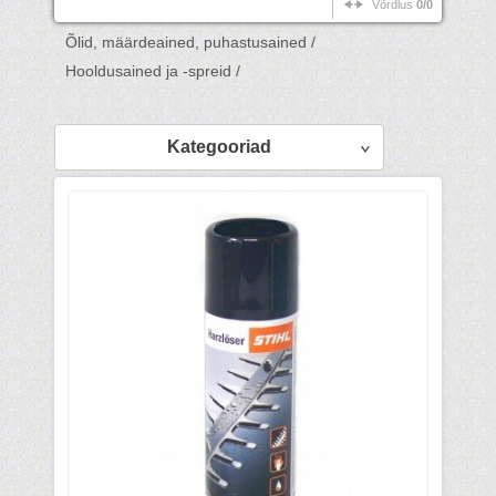
Võrdlus
0/0
Õlid, määrdeained, puhastusained /
Hooldusained ja -spreid /
Kategooriad