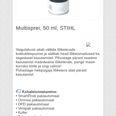
Multisprei, 50 ml, STIHL
Vaigulahusti aitab vältida lõiketerade
kokkukleepumist ja säilitab head lõikeomadused ka
sagedasel kasutamisel. Pihustage pärast seadme
kasutamist määrdeaine lõiketerale, pange masin
korraks tööle ja ongi valmis!
Puhastage hekipügaja lõiketera alati pärast
kasutamist.
Kohaletoimetamine:
• SmartPosti pakiautomaat
• Omniva pakiautomaat
• DPD pakiautomaat
• Venipak pakiautomaat
• Kuller