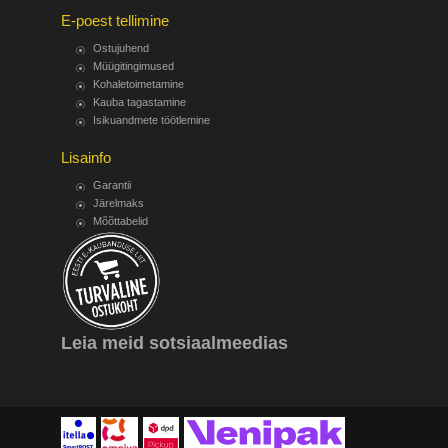
E-poest tellimine
Ostujuhend
Müügitingimused
Kohaletoimetamine
Kauba tagastamine
Isikuandmete töötlemine
Lisainfo
Garantii
Järelmaks
Mõõttabelid
Leia meid sotsiaalmeedias