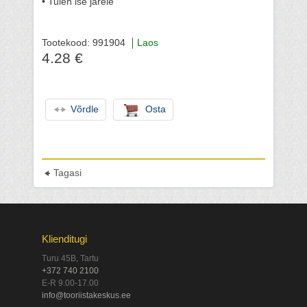
• Tulen ise järele
Tootekood: 991904
Laos
4.28 €
Võrdle
Osta
Tagasi
Klienditugi
Turu 45B, Tartu
+372 740 2100
E-R 9.00-17.00
info@tooriistakeskus.ee