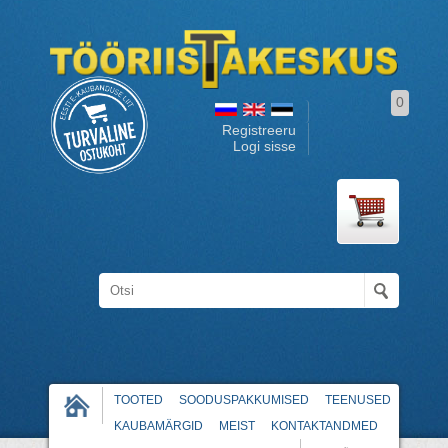
0
Registreeru
Logi sisse
TOOTED
SOODUSPAKKUMISED
TEENUSED
KAUBAMÄRGID
MEIST
KONTAKTANDMED