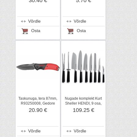
30.40 €
5.70 €
Võrdle
Võrdle
Osta
Osta
Taskunuga, tera 87mm,
Nugade komplekt Kurt
R93250008, Gedore
Sheller HENDI, 9 osa,
3CR13 roostevaba
20.90 €
109.25 €
Võrdle
Võrdle