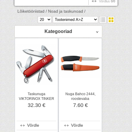
Võrdlus
0/0
Lõiketööriistad /
Noad ja taskunoad /
Kategooriad
Taskunuga
Nuga Bahco 2444,
VIKTORINOX TINKER
roostevaba
32.30 €
7.60 €
Võrdle
Võrdle