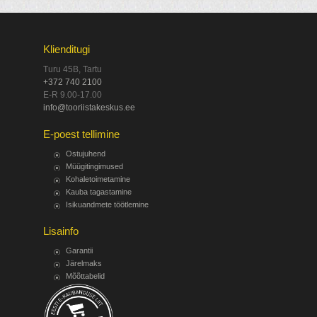
Klienditugi
Turu 45B, Tartu
+372 740 2100
E-R 9.00-17.00
info@tooriistakeskus.ee
E-poest tellimine
Ostujuhend
Müügitingimused
Kohaletoimetamine
Kauba tagastamine
Isikuandmete töötlemine
Lisainfo
Garantii
Järelmaks
Mõõttabelid