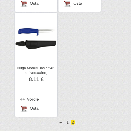
Osta
Osta
Nuga Mora® Basic 546,
universaalne,
roostevaba tera
8.11 €
Võrdle
Osta
1
2