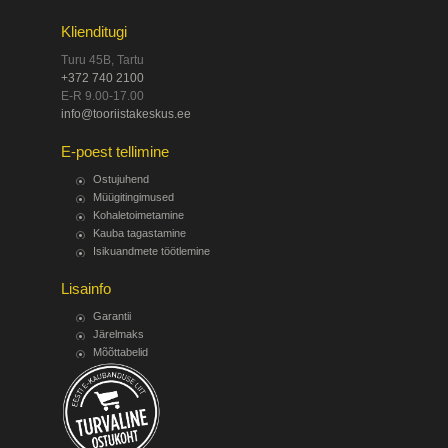
Klienditugi
Turu 45B, Tartu
+372 740 2100
E-R 9.00-17.00
info@tooriistakeskus.ee
E-poest tellimine
Ostujuhend
Müügitingimused
Kohaletoimetamine
Kauba tagastamine
Isikuandmete töötlemine
Lisainfo
Garantii
Järelmaks
Mõõttabelid