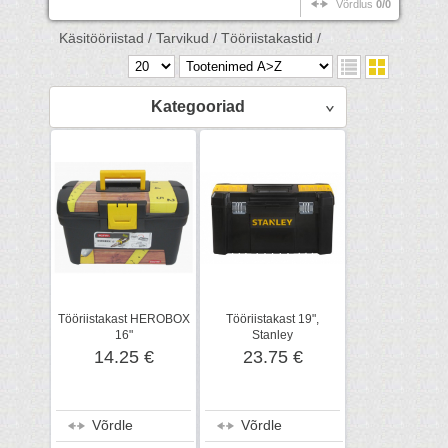
Võrdlus
0/0
Käsitööriistad /
Tarvikud /
Tööriistakastid /
Kategooriad
Tööriistakast HEROBOX
Tööriistakast 19",
16"
Stanley
14.25 €
23.75 €
Võrdle
Võrdle