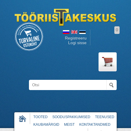
0
Registreeru
Logi sisse
TOOTED
SOODUSPAKKUMISED
TEENUSED
KAUBAMÄRGID
MEIST
KONTAKTANDMED