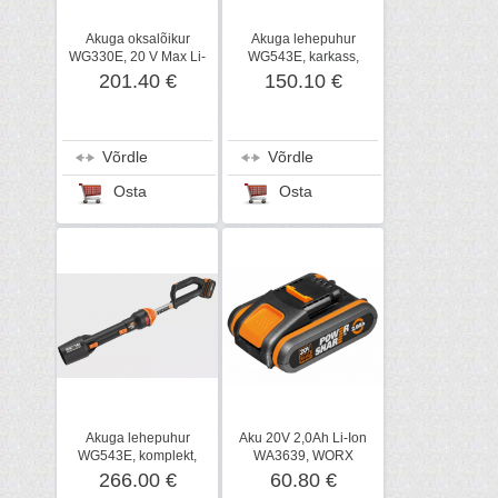
Akuga oksalõikur
Akuga lehepuhur
WG330E, 20 V Max Li-
WG543E, karkass,
ion, 2,0 Ah, Worx
WORX
201.40 €
150.10 €
Võrdle
Võrdle
Osta
Osta
Akuga lehepuhur
Aku 20V 2,0Ah Li-Ion
WG543E, komplekt,
WA3639, WORX
WORX
266.00 €
60.80 €