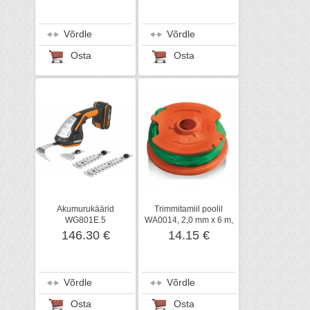
Võrdle
Võrdle
Osta
Osta
Akumurukäärid
Trimmitamiil poolil
WG801E.5
WA0014, 2,0 mm x 6 m,
põõsatrimmiteraga 20 V,
Worx
146.30 €
14.15 €
Worx
Võrdle
Võrdle
Osta
Osta