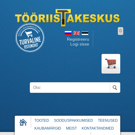
0
Registreeru
Logi sisse
TOOTED
SOODUSPAKKUMISED
TEENUSED
KAUBAMÄRGID
MEIST
KONTAKTANDMED