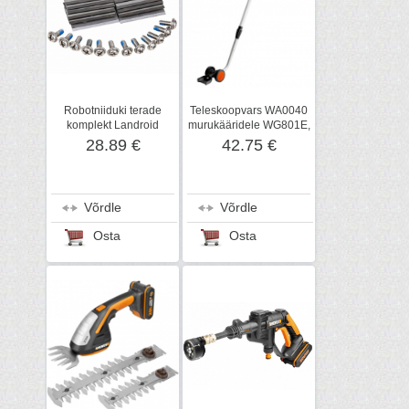
Robotniiduki terade
Teleskoopvars WA0040
komplekt Landroid
murukääridele WG801E,
WA0190, 12 tk, Worx
Worx
28.89 €
42.75 €
Võrdle
Võrdle
Osta
Osta