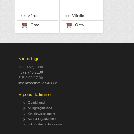
Võrdle
Võrdle
Osta
Osta
Klienditugi
Turu 45B, Tartu
+372 740 2100
E-R 9.00-17.00
info@tooriistakeskus.ee
E-poest tellimine
Ostujuhend
Müügitingimused
Kohaletoimetamine
Kauba tagastamine
Isikuandmete töötlemine