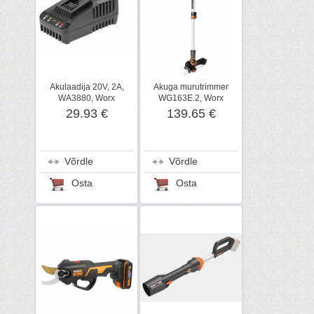
Akulaadija 20V, 2A,
Akuga murutrimmer
WA3880, Worx
WG163E.2, Worx
29.93 €
139.65 €
Võrdle
Võrdle
Osta
Osta