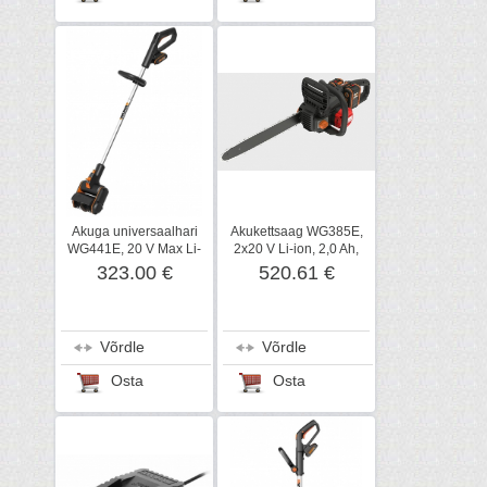
Akuga universaalhari
Akukettsaag WG385E,
WG441E, 20 V Max Li-
2x20 V Li-ion, 2,0 Ah,
ion, 2,0 Ah, Worx
Worx
323.00 €
520.61 €
Võrdle
Võrdle
Osta
Osta