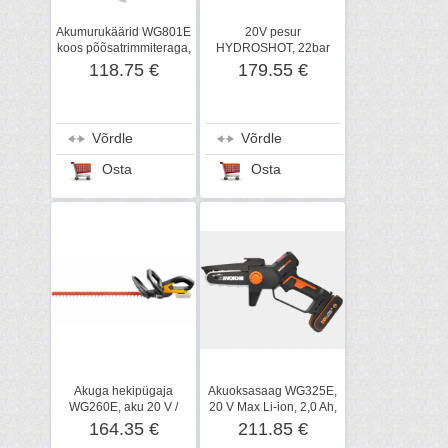
Akumurukäärid WG801E
20V pesur
koos põõsatrimmiteraga,
HYDROSHOT, 22bar
20 V, WORX
max, WG629E, WORX
118.75 €
179.55 €
Võrdle
Võrdle
Osta
Osta
Akuga hekipügaja
Akuoksasaag WG325E,
WG260E, aku 20 V /
20 V Max Li-ion, 2,0 Ah,
2,0Ah, laadija, WORX
Worx
164.35 €
211.85 €