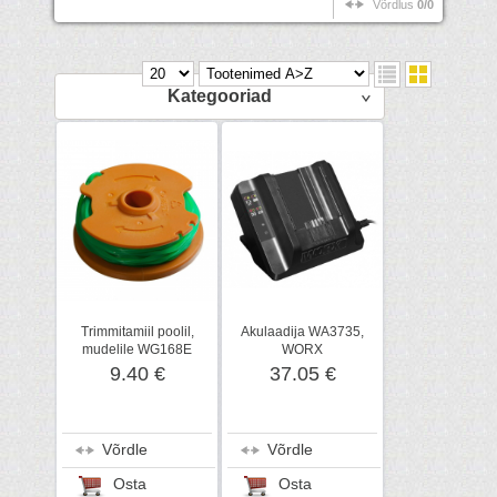
Võrdlus
0/0
Kategooriad
Trimmitamiil poolil,
Akulaadija WA3735,
mudelile WG168E
WORX
9.40 €
37.05 €
Võrdle
Võrdle
Osta
Osta