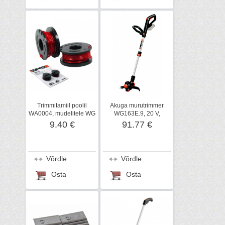
Trimmitamiil poolil
Akuga murutrimmer
WA0004, mudelitele WG
WG163E.9, 20 V,
150-155, 169E 2 tk
karkass, Worx
9.40 €
91.77 €
Võrdle
Võrdle
Osta
Osta