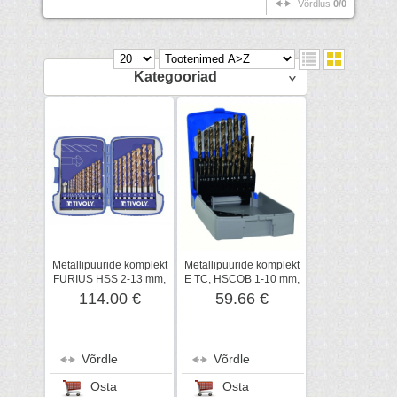
Võrdlus
0/0
Kategooriad
Metallipuuride komplekt
Metallipuuride komplekt
FURIUS HSS 2-13 mm,
E TC, HSCOB 1-10 mm,
25 puuri
19 puuri
114.00 €
59.66 €
Võrdle
Võrdle
Osta
Osta