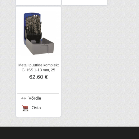
Metallipuuride komplekt
G HSS 1-13 mm, 25
puuri
62.60 €
Võrdle
Osta