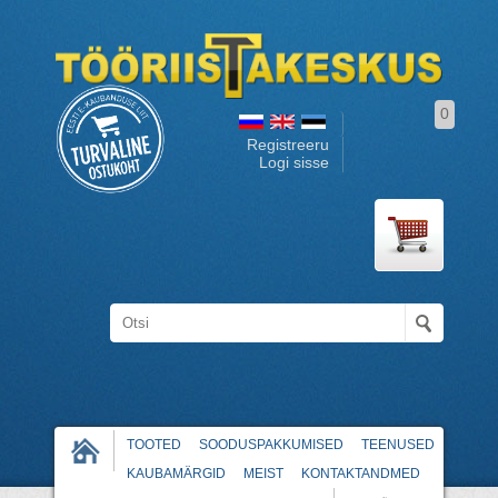
0
Registreeru
Logi sisse
TOOTED
SOODUSPAKKUMISED
TEENUSED
KAUBAMÄRGID
MEIST
KONTAKTANDMED