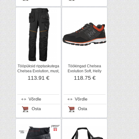
Tööpüksid ripptaskutega
Töökingad Chelsea
Chelsea Evolution, must,
Evolution Soft, Helly
Helly Hanse
Hansen WorkWear
113.91 €
118.75 €
Võrdle
Võrdle
Osta
Osta