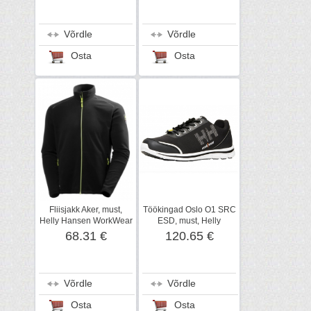
Võrdle
Võrdle
Osta
Osta
Fliisjakk Aker, must,
Töökingad Oslo O1 SRC
Helly Hansen WorkWear
ESD, must, Helly
Hansen WorkWear
68.31 €
120.65 €
Võrdle
Võrdle
Osta
Osta