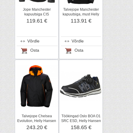
Jope Manchester
Talvejope Manchester
kapuutsiga CIS
kapuutsiga, must Helly
tumehall, Helly Hansen
Hansen WorkWear
119.61 €
113.91 €
WW
Võrdle
Võrdle
Osta
Osta
Talvejope Chelsea
Töökingad Oslo BOA O1
Evolution, Helly Hansen
SRC ESD, Helly Hansen
WorkWear
WorkWear
243.20 €
158.65 €