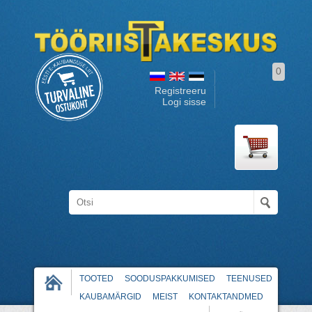
0
Registreeru
Logi sisse
TOOTED
SOODUSPAKKUMISED
TEENUSED
KAUBAMÄRGID
MEIST
KONTAKTANDMED