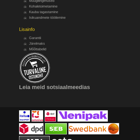
Müügitingimused
Kohaletoimetamine
Kauba tagastamine
Isikuandmete töötlemine
Lisainfo
Garantii
Järelmaks
Mõõttabelid
Leia meid sotsiaalmeedias