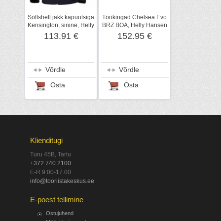
Softshell jakk kapuutsiga
Töökingad Chelsea Evo
Kensington, sinine, Helly
BRZ BOA, Helly Hansen
Hansen
WorkWear
113.91 €
152.95 €
Võrdle
Võrdle
Osta
Osta
Klienditugi
Turu 45B, Tartu
+372 740 2100
E-R 9.00-17.00
info@tooriistakeskus.ee
E-poest tellimine
Ostujuhend