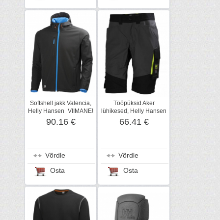
Softshell jakk Valencia,
Tööpüksid Aker
Helly Hansen_VIIMANE!
lühikesed, Helly Hansen
Suurus L
WorkWear
90.16 €
66.41 €
Võrdle
Võrdle
Osta
Osta