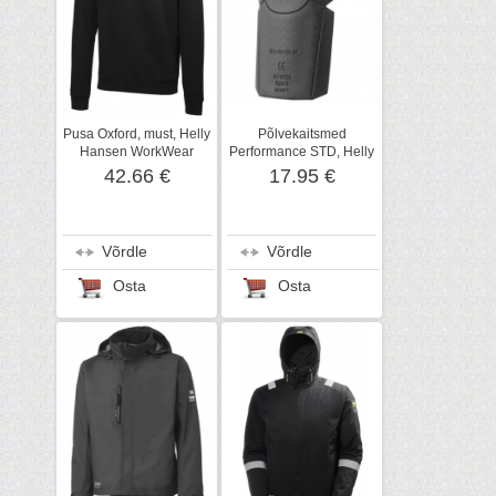
Pusa Oxford, must, Helly
Põlvekaitsmed
Hansen WorkWear
Performance STD, Helly
Hansen WorkWear
42.66 €
17.95 €
Võrdle
Võrdle
Osta
Osta