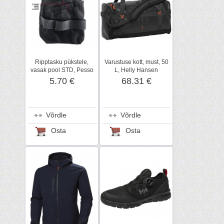
Ripptasku pükstele,
Varustuse kott, must, 50
vasak pool STD, Pesso
L, Helly Hansen
WorkWear
5.70 €
68.31 €
Võrdle
Võrdle
Osta
Osta