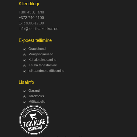
Klienditugi
Turu 45B, Tartu
+372 740 2100
E-R 9.00-17.00
info@tooriistakeskus.ee
E-poest tellimine
Ostujuhend
Müügitingimused
Kohaletoimetamine
Kauba tagastamine
Isikuandmete töötlemine
Lisainfo
Garantii
Järelmaks
Mõõttabelid