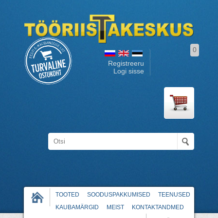
0
Registreeru
Logi sisse
TOOTED
SOODUSPAKKUMISED
TEENUSED
KAUBAMÄRGID
MEIST
KONTAKTANDMED