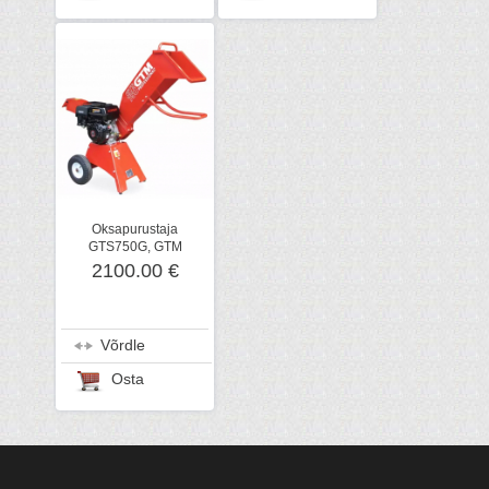
Oksapurustaja
GTS750G, GTM
2100.00 €
Võrdle
Osta