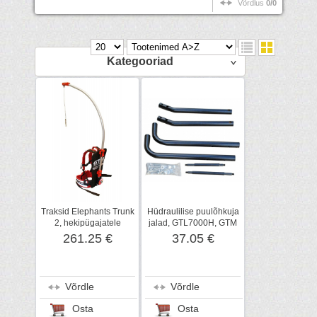
Võrdlus
0/0
Kategooriad
Traksid Elephants Trunk
Hüdraulilise puulõhkuja
2, hekipügajatele
jalad, GTL7000H, GTM
261.25 €
37.05 €
Võrdle
Võrdle
Osta
Osta