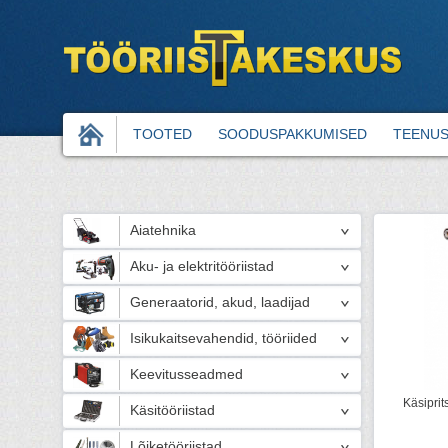
TOOTED
SOODUSPAKKUMISED
TEENU
Aiatehnika
Aku- ja elektritööriistad
Generaatorid, akud, laadijad
Isikukaitsevahendid, tööriided
Keevitusseadmed
Käsipri
Käsitööriistad
Lõiketööriistad