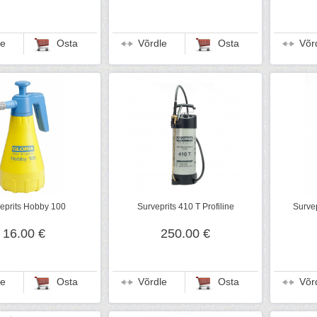
le
Osta
Võrdle
Osta
Võr
eprits Hobby 100
Surveprits 410 T Profiline
Survep
16.00 €
250.00 €
le
Osta
Võrdle
Osta
Võr