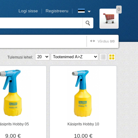
0
Logi sisse
Registreeru
Võrdlus
0/0
Tulemusi lehel:
äsiprits Hobby 05
Käsiprits Hobby 10
9.00 €
10.00 €