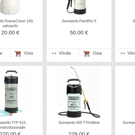
its FoamyClean 100,
Surveprits PaintPro 5
S
vahuprits
20.00 €
50.00 €
le
Osta
Võrdle
Osta
Võr
veprits TYP 415,
Surveprits 405 T Profiline
Survep
evarustusseade
220.00 €
229.00 €