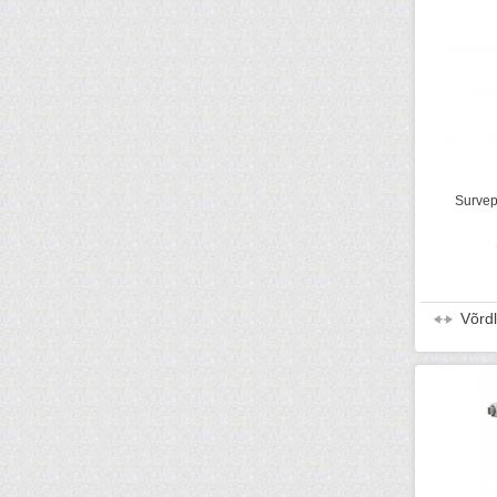
Survepr
Võrd