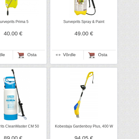
urveprits Prima 5
Surveprits Spray & Paint
40.00 €
49.00 €
dle
Osta
Võrdle
Osta
rits CleanMaster CM 50
Kobestaja Gardenboy Plus, 400 W
89.00 €
94.05 €