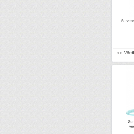
Survepr
Võrd
Sur
ve