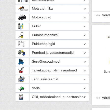
Metsatehnika
Võrd
Motokaubad
Pritsid
Puhastustehnika
Puidutööpingid
Pumbad ja veeautomaadid
Suruõhuseadmed
Talvekaubad, kliimaseadmed
Surv
Teritussüsteemid
Varia
Õlid, määrdeained, puhastusained
Võrd