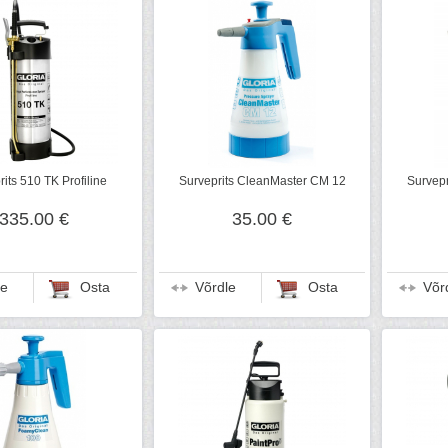
its 510 TK Profiline
Surveprits CleanMaster CM 12
Survep
335.00 €
35.00 €
le
Osta
Võrdle
Osta
Võr