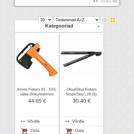
Võrdlus
0/0
Kategooriad
Kirves Fiskars X5 - XXS,
Oksalõikur Fiskars
väike lõhkumiskirves
SingleStep L28 (S),
vaheliti tera
44.65 €
30.40 €
Võrdle
Võrdle
Osta
Osta