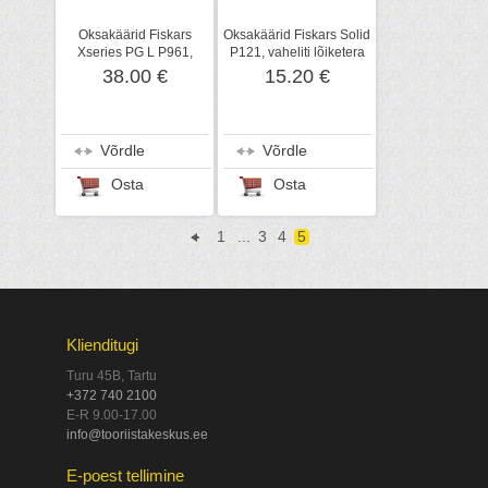
Oksakäärid Fiskars
Oksakäärid Fiskars Solid
Xseries PG L P961,
P121, vaheliti lõiketera
vaheliti terad
38.00 €
15.20 €
Võrdle
Võrdle
Osta
Osta
1
...
3
4
5
Klienditugi
Turu 45B, Tartu
+372 740 2100
E-R 9.00-17.00
info@tooriistakeskus.ee
E-poest tellimine