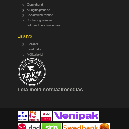
Ostujuhend
Müügitingimused
Kohaletoimetamine
Kauba tagastamine
Isikuandmete töötlemine
Lisainfo
Garantii
Järelmaks
Mõõttabelid
Leia meid sotsiaalmeedias