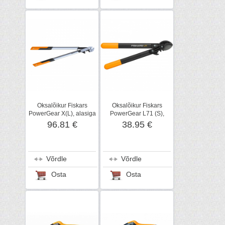
Oksalõikur Fiskars
Oksalõikur Fiskars
PowerGear X(L), alasiga
PowerGear L71 (S),
alasiga
96.81 €
38.95 €
Võrdle
Võrdle
Osta
Osta