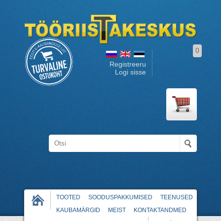
0
Registreeru
Logi sisse
TOOTED
SOODUSPAKKUMISED
TEENUSED
KAUBAMÄRGID
MEIST
KONTAKTANDMED