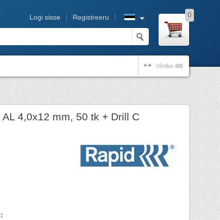
0
Logi sisse
Registreeru
Võrdlus
0/0
 AL 4,0x12 mm, 50 tk + Drill C
: