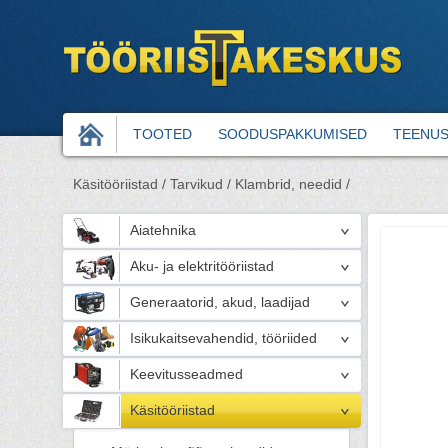
TOOTED
SOODUSPAKKUMISED
TEENU
Käsitööriistad /
Tarvikud /
Klambrid, needid /
Aiatehnika
Aku- ja elektritööriistad
Generaatorid, akud, laadijad
Isikukaitsevahendid, tööriided
Keevitusseadmed
Käsitööriistad