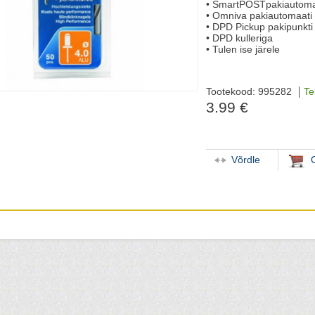
• SmartPOSTpakiautoma
• Omniva pakiautomaati
• DPD Pickup pakipunkti
• DPD kulleriga
• Tulen ise järele
Tootekood: 995282
Te
3.99 €
Võrdle