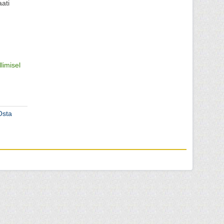
ati
llimisel
Osta