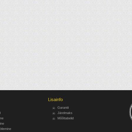
Lisainfo
Garantii
d
Järelmaks
ine
Mõõttabelid
ine
ötlemine