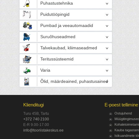
Puhastustehnika
Puidutööpingid
Pumbad ja veeautomaadid
Suruõhuseadmed
Talvekaubad, kliimaseadmed
Teritussüsteemid
Varia
Õlid, määrdeained, puhastusained
Klienditugi
E-poest tellimine
Turu 45B, Tartu
Ostujuhend
+372 740 2100
Müügitingimuse
E-R 9.00-17.00
Kohaletoimetam
info@tooriistakeskus.ee
Kauba tagastam
Isikuandmete tö