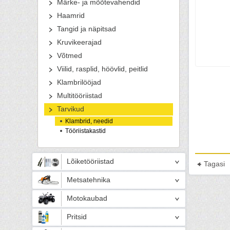
Märke- ja mõõtevahendid
Haamrid
Tangid ja näpitsad
Kruvikeerajad
Võtmed
Viilid, rasplid, höövlid, peitlid
Klambrilööjad
Multitööriistad
Tarvikud
Klambrid, needid
Tööriistakastid
Lõiketööriistad
Tagasi
Metsatehnika
Motokaubad
Pritsid