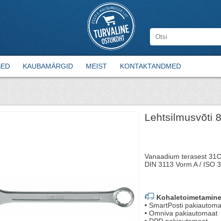
SED
KAUBAMÄRGID
MEIST
KONTAKTANDMED
Lehtsilmusvõti
Vanaadium terasest 31Cr
DIN 3113 Vorm A / ISO 
Kohaletoimetamine
• SmartPosti pakiautoma
• Omniva pakiautomaat