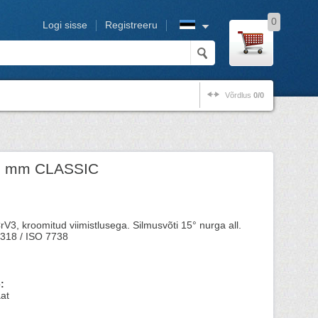
0
Logi sisse
Registreeru
Võrdlus
0/0
 8 mm CLASSIC
V3, kroomitud viimistlusega. Silmusvõti 15° nurga all.
3318 / ISO 7738
:
at