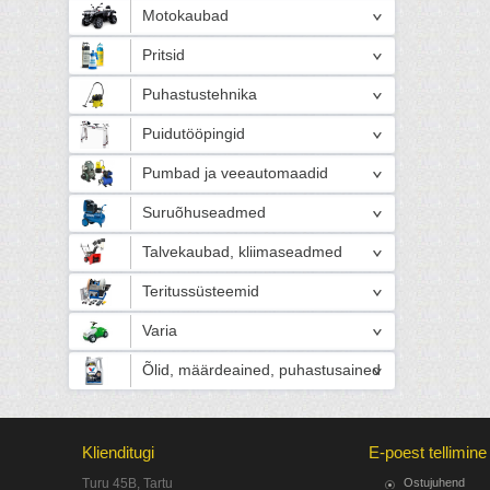
Motokaubad
Pritsid
Puhastustehnika
Puidutööpingid
Pumbad ja veeautomaadid
Suruõhuseadmed
Talvekaubad, kliimaseadmed
Teritussüsteemid
Varia
Õlid, määrdeained, puhastusained
Klienditugi
E-poest tellimine
Turu 45B, Tartu
Ostujuhend