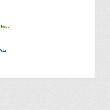
llimisel
Osta