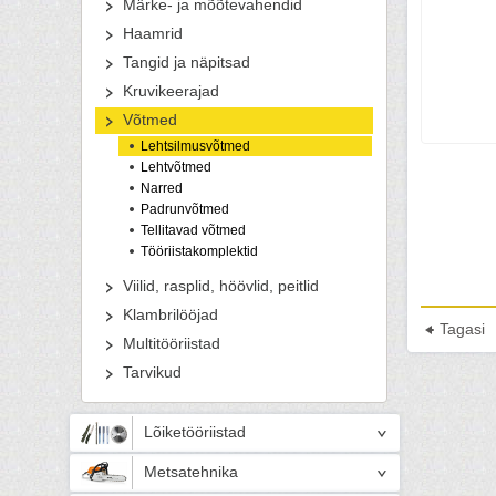
Märke- ja mõõtevahendid
Haamrid
Tangid ja näpitsad
Kruvikeerajad
Võtmed
Lehtsilmusvõtmed
Lehtvõtmed
Narred
Padrunvõtmed
Tellitavad võtmed
Tööriistakomplektid
Viilid, rasplid, höövlid, peitlid
Klambrilööjad
Tagasi
Multitööriistad
Tarvikud
Lõiketööriistad
Metsatehnika