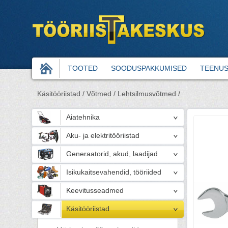
TOOTED
SOODUSPAKKUMISED
TEENU
Käsitööriistad /
Võtmed /
Lehtsilmusvõtmed /
Aiatehnika
Aku- ja elektritööriistad
Generaatorid, akud, laadijad
Isikukaitsevahendid, tööriided
Keevitusseadmed
Käsitööriistad