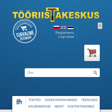
0
Registreeru
Logi sisse
TOOTED
SOODUSPAKKUMISED
TEENUSED
KAUBAMÄRGID
MEIST
KONTAKTANDMED