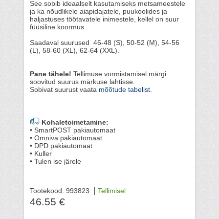
See sobib ideaalselt kasutamiseks metsameestele
ja ka nõudlikele aiapidajatele, puukoolides ja
haljastuses töötavatele inimestele, kellel on suur
füüsiline koormus.
Saadaval suurused 46-48 (S), 50-52 (M), 54-56
(L), 58-60 (XL), 62-64 (XXL).
Pane tähele!
Tellimuse vormistamisel märgi
soovitud suurus märkuse lahtisse.
Sobivat suurust vaata
mõõtude tabelist
.
Kohaletoimetamine:
• SmartPOST pakiautomaat
• Omniva pakiautomaat
• DPD pakiautomaat
• Kuller
• Tulen ise järele
Tootekood: 993823
Tellimisel
46.55 €