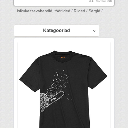
Võrdlus
0/0
Isikukaitsevahendid, tööriided /
Riided /
Särgid /
Kategooriad