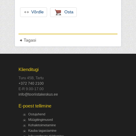
Võrdle
Osta
Tagasi
Klienditugi
Turu 45B, Tartu
+372 740 2100
E-R 9.00-17.00
info@tooriistakeskus.ee
E-poest tellimine
Ostujuhend
Müügitingimused
Kohaletoimetamine
Kauba tagastamine