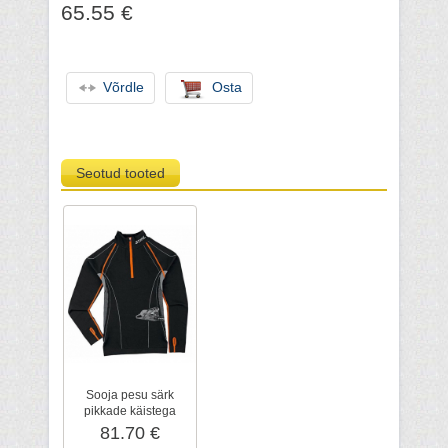
65.55 €
Võrdle
Osta
Seotud tooted
Sooja pesu särk
pikkade käistega
ADVANCE, must
81.70 €