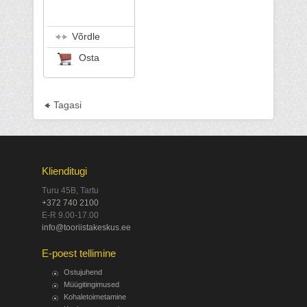
Võrdle
Osta
Tagasi
Klienditugi
Turu 45B, Tartu
+372 740 2100
E-R 9.00-17.00
info@tooriistakeskus.ee
E-poest tellimine
Ostujuhend
Müügitingimused
Kohaletoimetamine