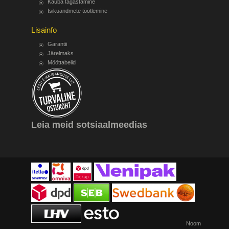
Kauba tagastamine
Isikuandmete töötlemine
Lisainfo
Garantii
Järelmaks
Mõõttabelid
Leia meid sotsiaalmeedias
Noom