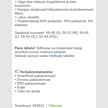
> Väga hea niiskuse ärajuhtimine ja kiire
kuivamine.
> Kangas sisalduvad hõbedaioonid neutraliseerivad
lõhnu.
> Liibuv aluskiht.
> Pealismaterjal 60% polüester, 34% polüamiid, 6%
elastaan.
Saadaval suurused 46-48 (S), 50-52 (M), 54-56
(L), 58-60 (XL), 62-64 (XXL).
Pane tähele!
Tellimuse vormistamisel märgi
soovitud suurus märkuse lahtisse.
Sobivat suurust vaata
mõõtude tabelist
.
Kohaletoimetamine:
• SmartPosti pakiautomaat
• Omniva pakiautomaat
• DPD pakiautomaat
• Kuller
• Tulen ise järele
Tootekood: 993813
Tellimisel