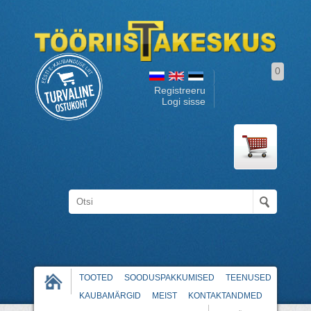
0
Registreeru
Logi sisse
TOOTED
SOODUSPAKKUMISED
TEENUSED
KAUBAMÄRGID
MEIST
KONTAKTANDMED