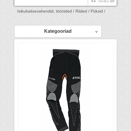
Võrdlus
0/0
Isikukaitsevahendid, tööriided /
Riided /
Püksid /
Kategooriad