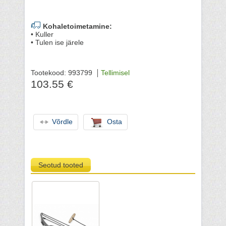
Kohaletoimetamine:
• Kuller
• Tulen ise järele
Tootekood: 993799
Tellimisel
103.55 €
Võrdle
Osta
Seotud tooted