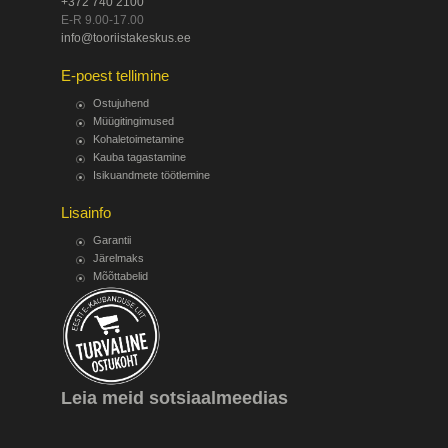
+372 740 2100
E-R 9.00-17.00
info@tooriistakeskus.ee
E-poest tellimine
Ostujuhend
Müügitingimused
Kohaletoimetamine
Kauba tagastamine
Isikuandmete töötlemine
Lisainfo
Garantii
Järelmaks
Mõõttabelid
Leia meid sotsiaalmeedias