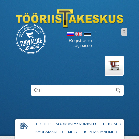
0
Registreeru
Logi sisse
TOOTED
SOODUSPAKKUMISED
TEENUSED
KAUBAMÄRGID
MEIST
KONTAKTANDMED