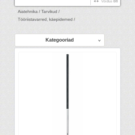
Võrdlus
0/0
Aiatehnika /
Tarvikud /
Tööriistavarred, käepidemed /
Kategooriad