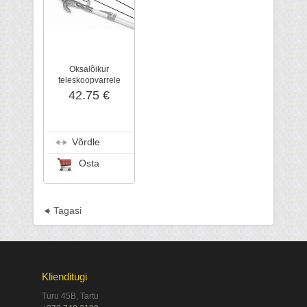
Oksalõikur
teleskoopvarrele
42.75 €
Võrdle
Osta
Tagasi
Klienditugi
Turu 45B, Tartu