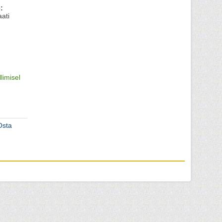
:
ati
llimisel
Osta