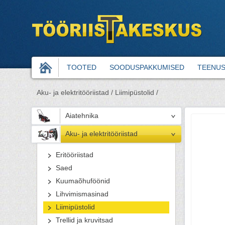
TOOTED
SOODUSPAKKUMISED
TEENU
Aku- ja elektritööriistad /
Liimipüstolid /
Aiatehnika
Aku- ja elektritööriistad
Eritööriistad
Saed
Kuumaõhuföönid
Lihvimismasinad
Liimipüstolid
Trellid ja kruvitsad