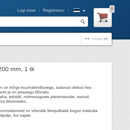
0
Logi sisse
Registreeru
Võrdlus
0/0
200 mm, 1 tk
liim on kõrge kuumakindlusega, sulanud olekus hea
esti ja on peaaegu lõhnatu.
naha, tekstiili, mitmesuguste plastmasside, samuti
ms liimimiseks.
vormistamisel on võimalik liimipulkade kogus määrata
niipalju, kui vajate.