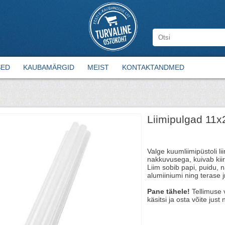
SED
KAUBAMÄRGID
MEIST
KONTAKTANDMED
Liimipulgad 11x
Valge kuumliimipüstoli 
nakkuvusega, kuivab kiir
Liim sobib papi, puidu, 
alumiiniumi ning terase j
Pane tähele!
Tellimuse 
käsitsi ja osta võite just 