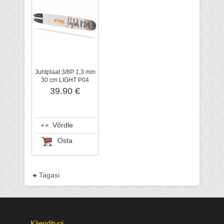
Juhtplaat 3/8P 1,3 mm
30 cm LIGHT P04
(3005), STIHL
39.90 €
Võrdle
Osta
Tagasi
Klienditugi