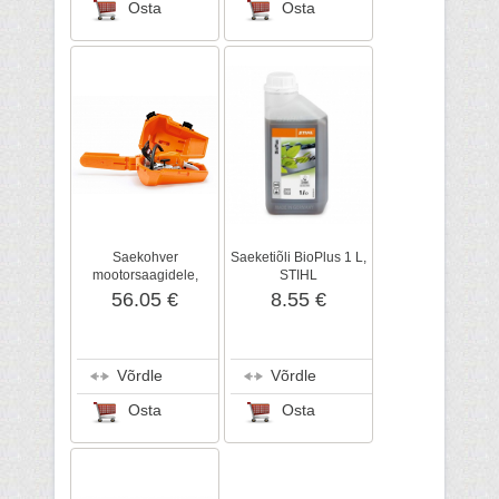
Osta
Osta
Saekohver
Saeketiõli BioPlus 1 L,
mootorsaagidele,
STIHL
plastik, STIHL
56.05 €
8.55 €
Võrdle
Võrdle
Osta
Osta