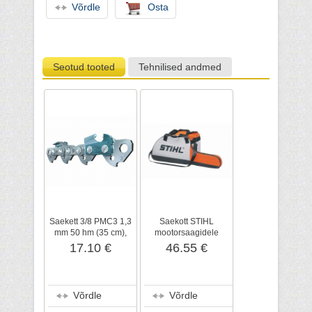
Võrdle
Osta
Seotud tooted
Tehnilised andmed
Saekett 3/8 PMC3 1,3
Saekott STIHL
mm 50 hm (35 cm),
mootorsaagidele
STIHL
17.10 €
46.55 €
Võrdle
Võrdle