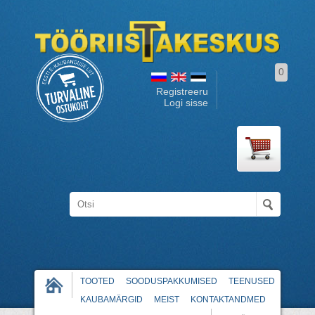
0
Registreeru
Logi sisse
TOOTED
SOODUSPAKKUMISED
TEENUSED
KAUBAMÄRGID
MEIST
KONTAKTANDMED