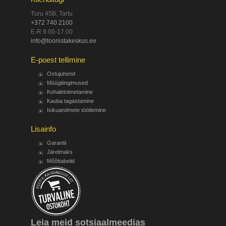
Turu 45B, Tartu
+372 740 2100
E-R 9.00-17.00
info@tooriistakeskus.ee
E-poest tellimine
Ostujuhend
Müügitingimused
Kohaletoimetamine
Kauba tagastamine
Isikuandmete töötlemine
Lisainfo
Garantii
Järelmaks
Mõõttabelid
Leia meid sotsiaalmeedias