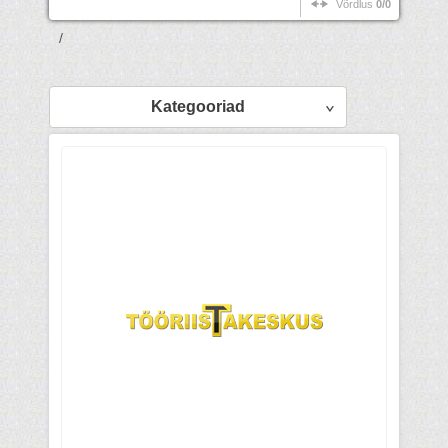
Võrdlus
0/0
/
Kategooriad