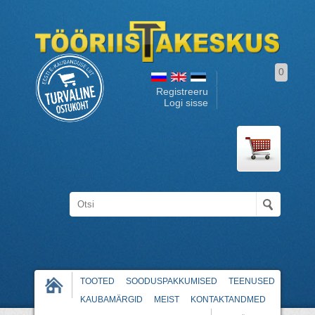
0
Registreeru
Logi sisse
TOOTED
SOODUSPAKKUMISED
TEENUSED
KAUBAMÄRGID
MEIST
KONTAKTANDMED