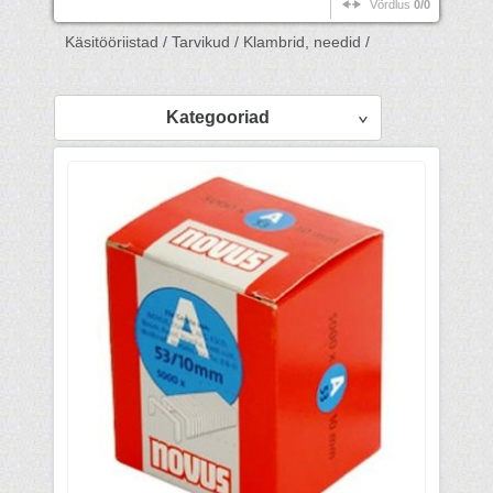
Võrdlus
0/0
Käsitööriistad /
Tarvikud /
Klambrid, needid /
Kategooriad