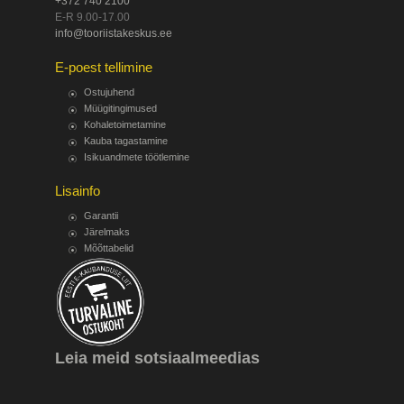
+372 740 2100
E-R 9.00-17.00
info@tooriistakeskus.ee
E-poest tellimine
Ostujuhend
Müügitingimused
Kohaletoimetamine
Kauba tagastamine
Isikuandmete töötlemine
Lisainfo
Garantii
Järelmaks
Mõõttabelid
Leia meid sotsiaalmeedias