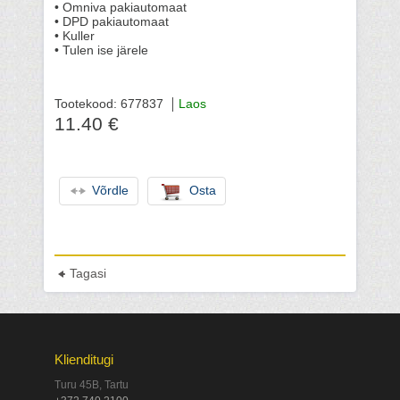
• Omniva pakiautomaat
• DPD pakiautomaat
• Kuller
• Tulen ise järele
Tootekood: 677837
Laos
11.40 €
Võrdle
Osta
Tagasi
Klienditugi
Turu 45B, Tartu