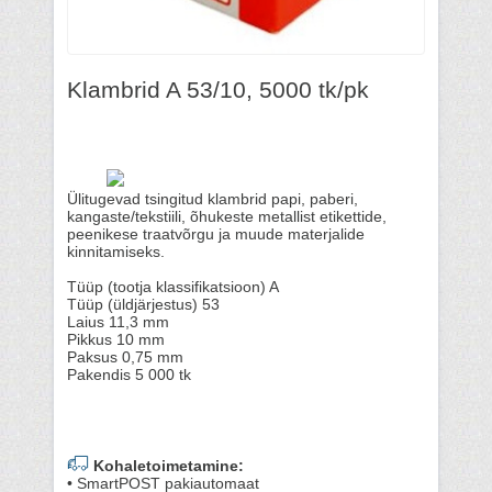
Klambrid A 53/10, 5000 tk/pk
Ülitugevad tsingitud klambrid papi, paberi,
kangaste/tekstiili, õhukeste metallist etikettide,
peenikese traatvõrgu ja muude materjalide
kinnitamiseks.
Tüüp (tootja klassifikatsioon) A
Tüüp (üldjärjestus) 53
Laius 11,3 mm
Pikkus 10 mm
Paksus 0,75 mm
Pakendis 5 000 tk
Kohaletoimetamine:
• SmartPOST pakiautomaat