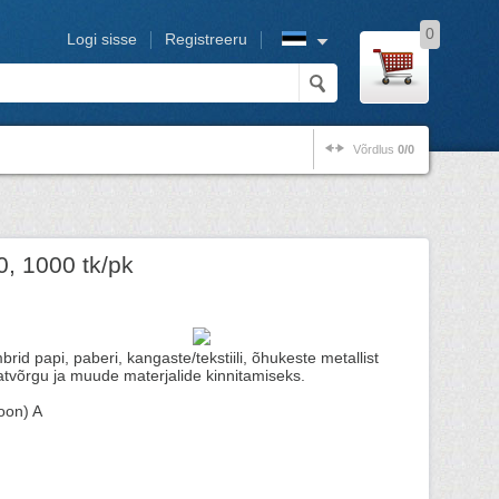
0
Logi sisse
Registreeru
Võrdlus
0/0
0, 1000 tk/pk
brid papi, paberi, kangaste/tekstiili, õhukeste metallist
aatvõrgu ja muude materjalide kinnitamiseks.
ioon) A