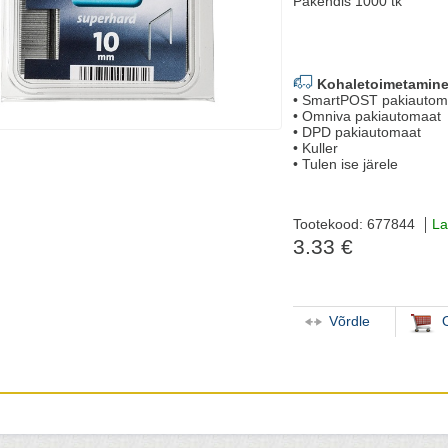
Pakendis 1000 tk
Kohaletoimetamine
• SmartPOST pakiautom
• Omniva pakiautomaat
• DPD pakiautomaat
• Kuller
• Tulen ise järele
Tootekood: 677844
La
3.33 €
Võrdle