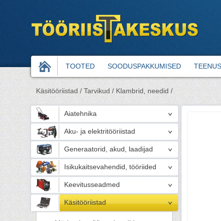
TOOTED
SOODUSPAKKUMISED
TEENU
Käsitööriistad /
Tarvikud /
Klambrid, needid /
Aiatehnika
Aku- ja elektritööriistad
Generaatorid, akud, laadijad
Isikukaitsevahendid, tööriided
Keevitusseadmed
Käsitööriistad