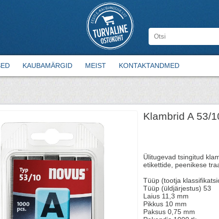
SED
KAUBAMÄRGID
MEIST
KONTAKTANDMED
Klambrid A 53/1
Ülitugevad tsingitud klam
etikettide, peenikese tr
Tüüp (tootja klassifikats
Tüüp (üldjärjestus) 53
Laius 11,3 mm
Pikkus 10 mm
Paksus 0,75 mm