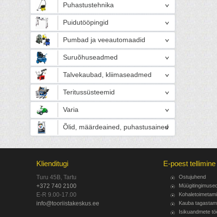
Puhastustehnika
Puidutööpingid
Pumbad ja veeautomaadid
Suruõhuseadmed
Talvekaubad, kliimaseadmed
Teritussüsteemid
Varia
Õlid, määrdeained, puhastusained
Klienditugi
E-poest tellimine
Turu 45B, Tartu
Ostujuhend
+372 740 2100
Müügitingimuse
E-R 9.00-17.00
Kohaletoimetam
info@tooriistakeskus.ee
Kauba tagastam
Isikuandmete tö