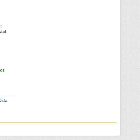
:
aat
os
Osta