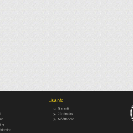
Lisainfo
Garantii
d
Järelmaks
ine
Mõõttabelid
ine
ötlemine