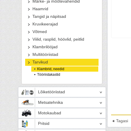
Märke- ja mõõtevahendid
Haamrid
Tangid ja näpitsad
Kruvikeerajad
Võtmed
Viilid, rasplid, höövlid, peitlid
Klambrilööjad
Multitööriistad
Tarvikud
Klambrid, needid
Tööriistakastid
Lõiketööriistad
Metsatehnika
Motokaubad
Tagasi
Pritsid