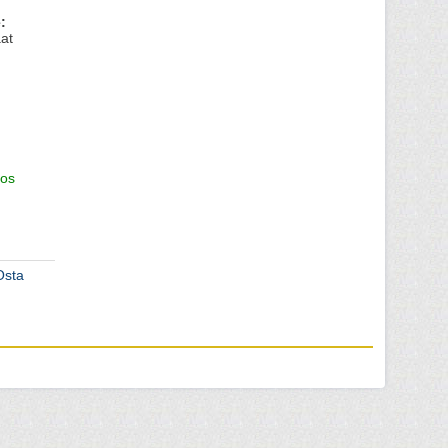
:
at
os
Osta