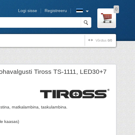
0
Logi sisse
Registreeru
Võrdlus
0/0
ohavalgusti Tiross TS-1111, LED30+7
stina, matkalambina, taskulambina.
ole kaasas)