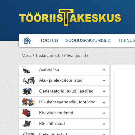
TOOTED
SOODUSPAKKUMISED
TEENU
Varia /
Taskulambid, Töövalgustid /
Aiatehnika
Aku- ja elektritööriistad
Generaatorid, akud, laadijad
Isikukaitsevahendid, tööriided
Keevitusseadmed
Käsitööriistad
Lõiketööriistad