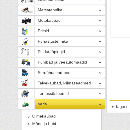
Metsatehnika
Motokaubad
Pritsid
Puhastustehnika
Puidutööpingid
Pumbad ja veeautomaadid
Suruõhuseadmed
Talvekaubad, kliimaseadmed
Teritussüsteemid
Varia
Tagasi
Olmekaubad
Mäng ja hobi