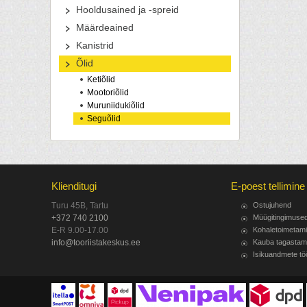
Hooldusained ja -spreid
Määrdeained
Kanistrid
Õlid
Ketiõlid
Mootoriõlid
Muruniidukiõlid
Seguõlid
Klienditugi
E-poest tellimine
Turu 45B, Tartu
Ostujuhend
+372 740 2100
Müügitingimuse
E-R 9.00-17.00
Kohaletoimetam
info@tooriistakeskus.ee
Kauba tagastam
Isikuandmete tö