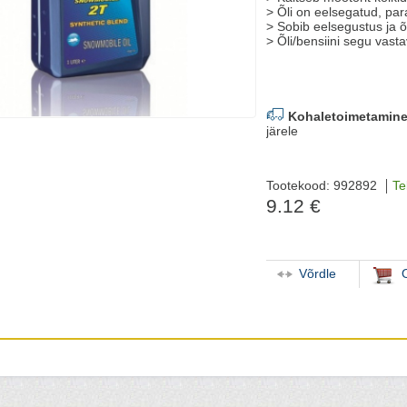
> Õli on eelsegatud, p
> Sobib eelsegustus ja õ
> Õli/bensiini segu vasta
Kohaletoimetamine
järele
Tootekood: 992892
Te
9.12 €
Võrdle