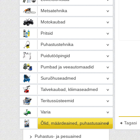
Metsatehnika
Motokaubad
Pritsid
Puhastustehnika
Puidutööpingid
Pumbad ja veeautomaadid
Suruõhuseadmed
Talvekaubad, kliimaseadmed
Teritussüsteemid
Varia
Tagasi
Õlid, määrdeained, puhastusained
Puhastus- ja pesuained