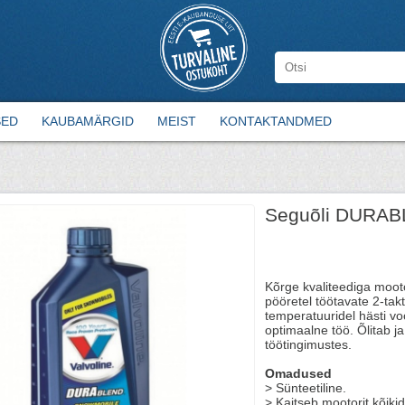
SED
KAUBAMÄRGID
MEIST
KONTAKTANDMED
Seguõli DURA
Kõrge kvaliteediga mooto
pööretel töötavate 2-takt
temperatuuridel hästi vo
optimaalne töö. Õlitab ja
töötingimustes.
Omadused
> Sünteetiline.
> Kaitseb mootorit kõiki