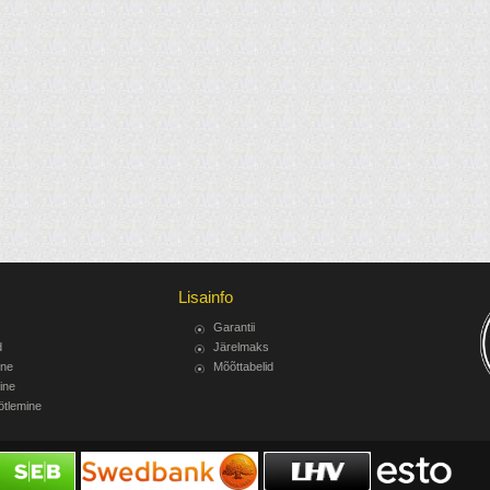
Lisainfo
Garantii
d
Järelmaks
ine
Mõõttabelid
ine
ötlemine