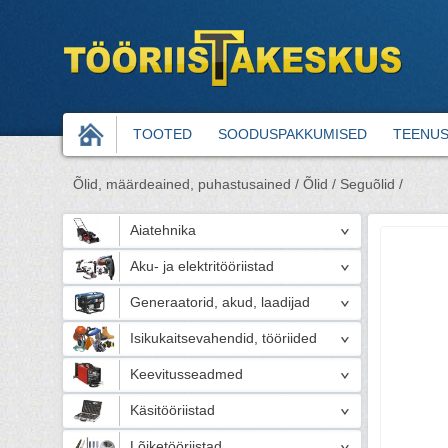
TOOTED
SOODUSPAKKUMISED
TEENU
Õlid, määrdeained, puhastusained /
Õlid /
Seguõlid /
Aiatehnika
Aku- ja elektritööriistad
Generaatorid, akud, laadijad
Isikukaitsevahendid, tööriided
Keevitusseadmed
Käsitööriistad
Lõiketööriistad