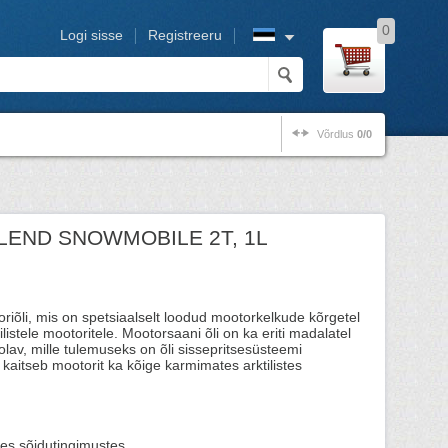
0
Logi sisse
Registreeru
Võrdlus
0/0
BLEND SNOWMOBILE 2T, 1L
riõli, mis on spetsiaalselt loodud mootorkelkude kõrgetel
ilistele mootoritele. Mootorsaani õli on ka eriti madalatel
olav, mille tulemuseks on õli sissepritsesüsteemi
 kaitseb mootorit ka kõige karmimates arktilistes
des sõidutingimustes.