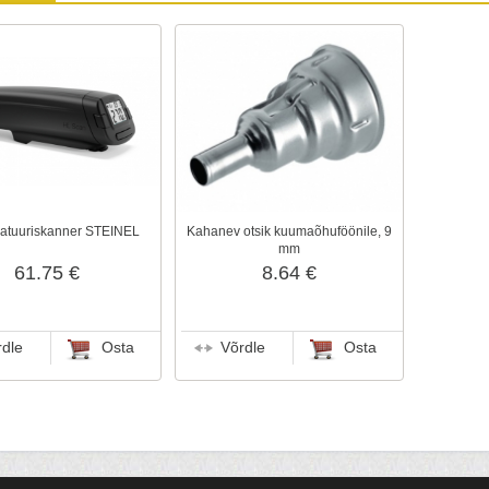
atuuriskanner STEINEL
Kahanev otsik kuumaõhuföönile, 9
mm
61.75 €
8.64 €
rdle
Osta
Võrdle
Osta