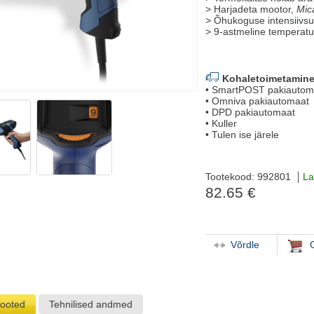
> Harjadeta mootor,
Mic
> Õhukoguse intensiivsu
> 9-astmeline temperatu
Kohaletoimetamine
• SmartPOST pakiautom
• Omniva pakiautomaat
• DPD pakiautomaat
• Kuller
• Tulen ise järele
Tootekood: 992801
La
82.65 €
Võrdle
tooted
Tehnilised andmed