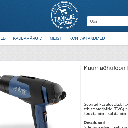
SED
KAUBAMÄRGID
MEIST
KONTAKTANDMED
Kuumaõhuföön H
Sobivad kasutusalad: lak
tehismaterjalide (PVC) 
keevitamine, sulatamine
Omadused
> Termokaitse hoiab ära