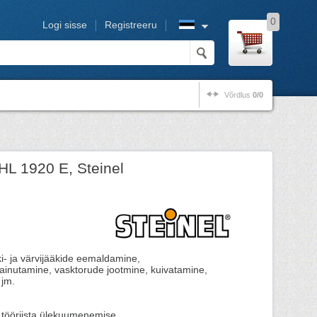
0
Logi sisse
Registreeru
Võrdlus
0/0
L 1920 E, Steinel
i- ja värvijääkide eemaldamine,
painutamine, vasktorude jootmine, kuivatamine,
 jm.
 tööriista ülekuumenemise.