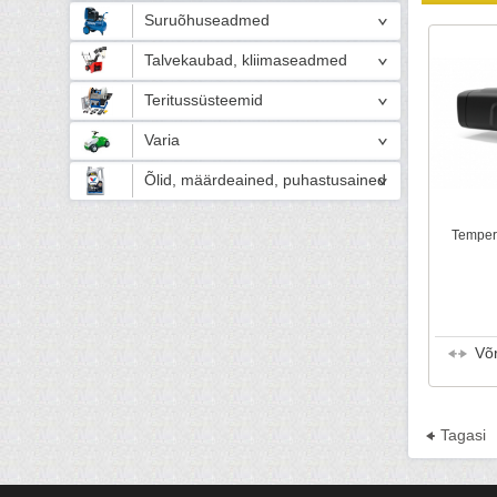
Suruõhuseadmed
Talvekaubad, kliimaseadmed
Teritussüsteemid
Varia
Õlid, määrdeained, puhastusained
Temper
Võ
Tagasi