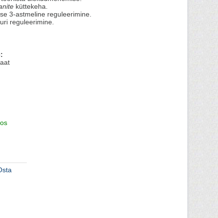
anite
küttekeha.
se 3-astmeline reguleerimine.
uri reguleerimine.
:
aat
os
Osta