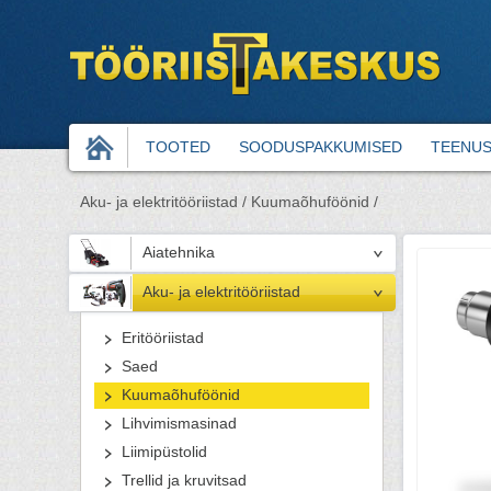
TOOTED
SOODUSPAKKUMISED
TEENU
Aku- ja elektritööriistad /
Kuumaõhuföönid /
Aiatehnika
Aku- ja elektritööriistad
Eritööriistad
Saed
Kuumaõhuföönid
Lihvimismasinad
Liimipüstolid
Trellid ja kruvitsad