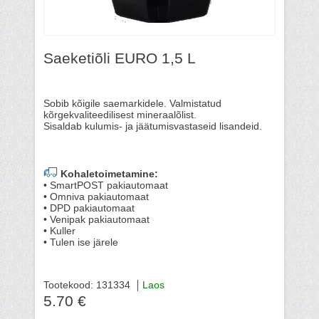
Saeketiõli EURO 1,5 L
Sobib kõigile saemarkidele. Valmistatud
kõrgekvaliteedilisest mineraalõlist.
Sisaldab kulumis- ja jäätumisvastaseid lisandeid.
Kohaletoimetamine:
• SmartPOST pakiautomaat
• Omniva pakiautomaat
• DPD pakiautomaat
• Venipak pakiautomaat
• Kuller
• Tulen ise järele
Tootekood: 131334
Laos
5.70 €