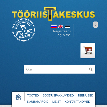
0
Registreeru
Logi sisse
TOOTED
SOODUSPAKKUMISED
TEENUSED
KAUBAMÄRGID
MEIST
KONTAKTANDMED