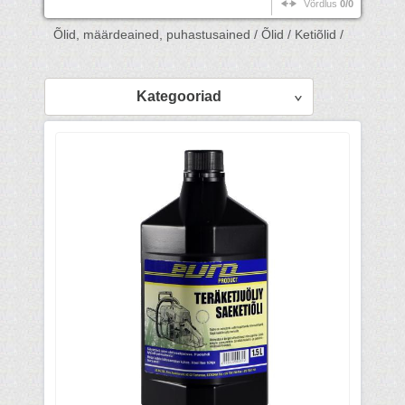
Võrdlus
0/0
Õlid, määrdeained, puhastusained /
Õlid /
Ketiõlid /
Kategooriad