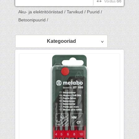
Võrdlus
0/0
Aku- ja elektritööriistad /
Tarvikud /
Puurid /
Betoonipuurid /
Kategooriad