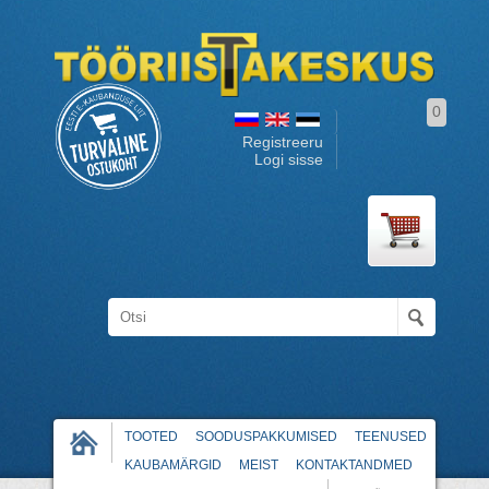
0
Registreeru
Logi sisse
TOOTED
SOODUSPAKKUMISED
TEENUSED
KAUBAMÄRGID
MEIST
KONTAKTANDMED