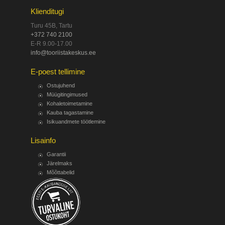
Klienditugi
Turu 45B, Tartu
+372 740 2100
E-R 9.00-17.00
info@tooriistakeskus.ee
E-poest tellimine
Ostujuhend
Müügitingimused
Kohaletoimetamine
Kauba tagastamine
Isikuandmete töötlemine
Lisainfo
Garantii
Järelmaks
Mõõttabelid