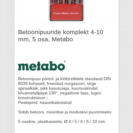
Betoonipuuride komplekt 4-10
mm, 5 osa, Metabo
Betoonipuur pöörd- ja lööktrellidele standardi DIN
8039 kohaselt, freesitud nurgasoon, sirge
spiraalkäik, pikk kasutusiga, kuumuskindel,
kõvametallplaat 130°, negatiivne faas, tugev
konstruktsioon␍
Pealispind: haavelkalestatud.
Sobib betooni, müüritise ja looduskivi puurimiseks.
5-osaline, plastkassetis: Ø 4 / 5 / 6 / 8 / 10 mm